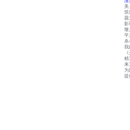
渲
美
筑
题
影
墩
平
杀
我
《
精
来
为
提