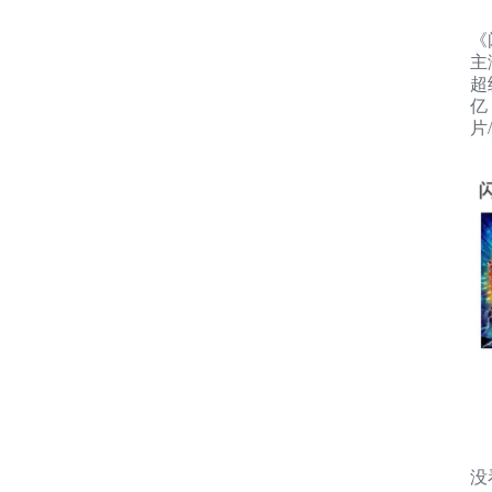
《
主
超
亿
片
没