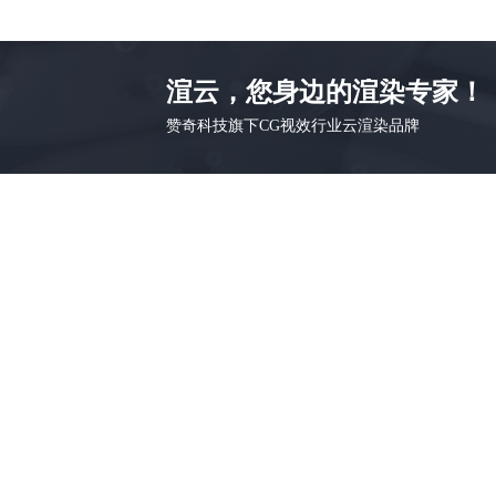
渲云，您身边的渲染专家！
赞奇科技旗下CG视效行业云渲染品牌