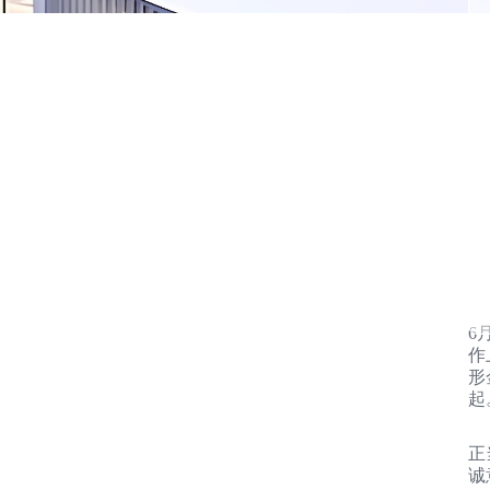
6
作
形
起
正
诚