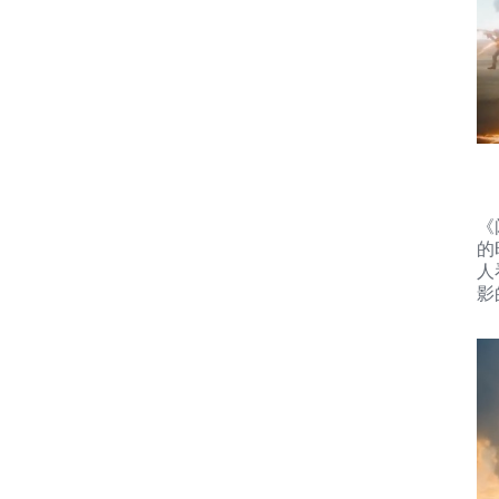
《
的
人
影