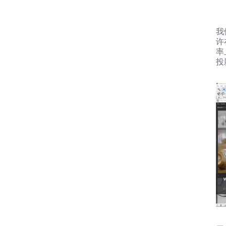
我
许
率
投