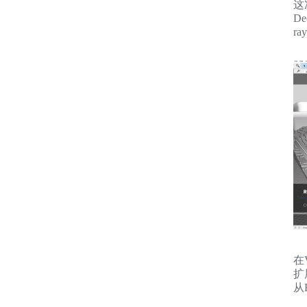
这
D
r
在
扩
从E