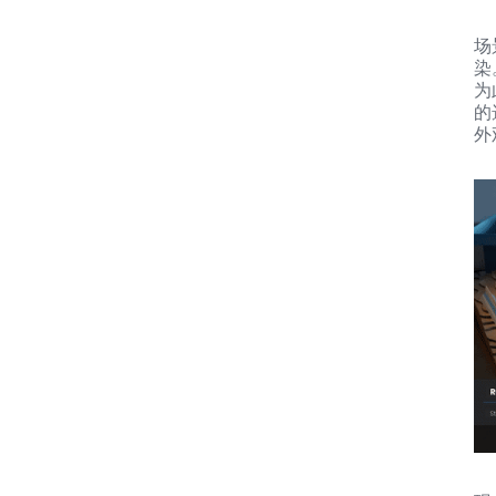
场
染
为
的
外