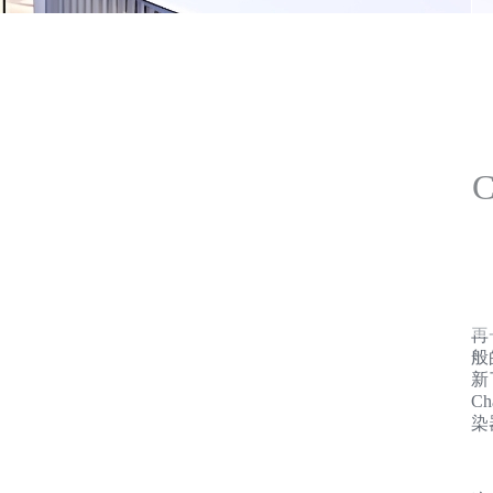
C
再
般
新
Ch
染