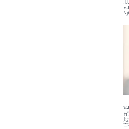
用
V
的
V
背
此
面