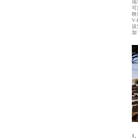
现
可
映
V
设
加
1、