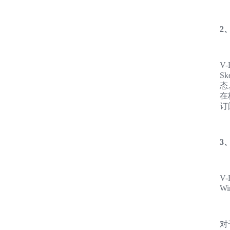
2
V
S
态
在
订
3
V-
Wi
对