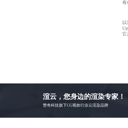
有
以
U
它
渲云，您身边的渲染专家！
赞奇科技旗下CG视效行业云渲染品牌