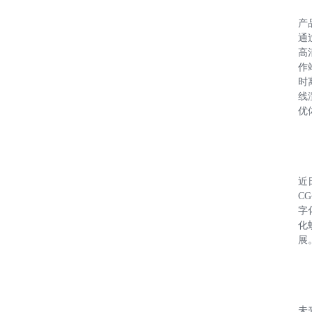
产
通
高
作
时
线
优
近
C
字
化
展
未