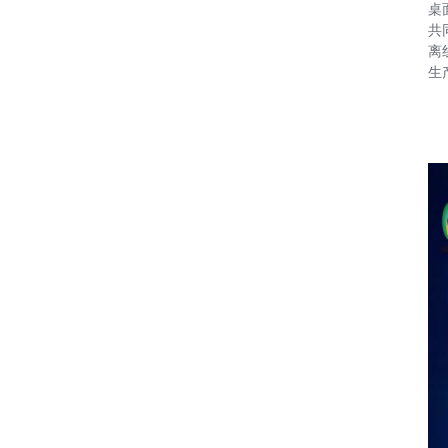
桌
共
离
生