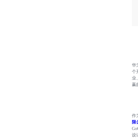
华
个
业
赢
作
限
G
设