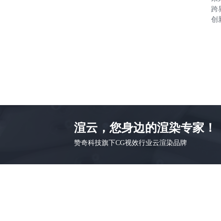
跨
创
渲云，您身边的渲染专家！
赞奇科技旗下CG视效行业云渲染品牌