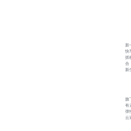
新
快
抓
合
新
旗
有
弹
云