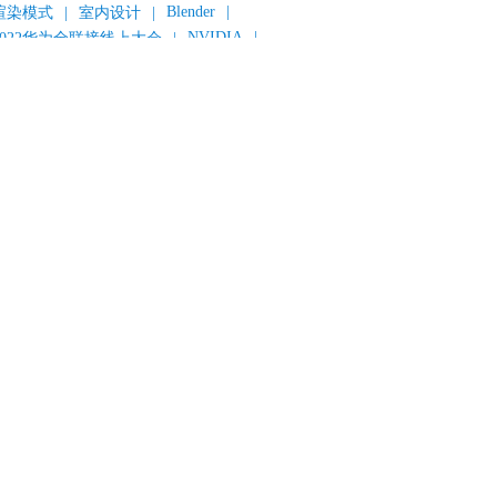
Blender
|
渲染模式
|
室内设计
|
NVIDIA
|
2022华为全联接线上大会
|
《变形金刚：超能勇士崛起》
|
《明日战记》
|
《封神第一部：朝歌风云》
|
《新神榜：杨戬》
|
数字人
|
《灌篮高手》
|
《长安三万里》
|
AMD
|
《个十百千万》
|
《流浪地球2》
|
显卡
|
建筑可视化
|
CG场景制作
|
动画制作
|
渲云杯
|
Katana
|
Houdini
|
光辉城市
|
技嘉科技
|
eyshot
|
D5 Render
|
渲云海外版
|
VR
|
渲云影视小程序
|
云转模
|
全面体检
|
本地集群渲染
|
黑客帝国4
|
智能升级先行者
|
CG产业峰会
|
渲染者联盟
|
上海电影节
|
英特尔
|
北京冬奥会
|
和平精英
|
中国公有云服务市场跟踪报告
|
神经渲染技术
|
ycles
|
Eevee
|
Disney+
|
《长津湖》
|
华为云计算城市峰会
|
B2B企业节
|
追光动画
|
华为云
|
云栖大会
|
设计产业峰会
|
角色动画
|
haracter Creator 4.1
|
分块渲染
|
参数优化
|
材质互转
|
毛发渲染
|
3D建模
|
视频预览
|
GPU
|