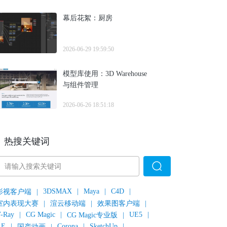
幕后花絮：厨房
2026-06-29 19:59:50
模型库使用：3D Warehouse
与组件管理
2026-06-26 18:51:18
热搜关键词
3DSMAX
|
Maya
|
C4D
|
影视客户端
|
室内表现大赛
|
渲云移动端
|
效果图客户端
|
-Ray
|
CG Magic
|
UE5
|
CG Magic专业版
|
AE
|
Corona
|
SketchUp
|
国产动画
|