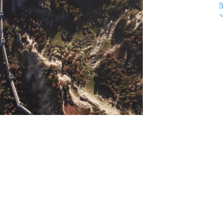
K
C
C