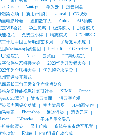
hao Group
|
Vantage
|
华为云
|
渲云网盘
|
Unreal
|
云渲染农场
|
新用户福利
|
CG视效
|
Anima
|
动画电影峰会
|
虚拟数字人
|
618抽奖
|
渲云VIP会员
|
学生优惠
|
经济模式
|
加速模式
|
RTX 4090D
|
极速模式
|
免费渲小样
|
特惠模式
|
第二十届中国国际动漫艺术周
|
子母账号系统
|
Redshift
|
CGSociety
|
法国Mediawan传媒集团
|
Nuke
|
AI加速渲染
|
云桌面
|
UE离线渲染
|
数字伙伴生态链接大会
|
2023华为开发者大会
|
2023华为全联接大会
|
优先帧分块渲染
|
杭州亚运会开幕式
|
第四届长三角国际文化产业博览会
|
XIMX
|
Octane
|
英特尔高性能视觉计算研讨会
|
OpenUSD联盟
|
赞奇云桌面
|
渲云客户端
|
渲染器内网提交功能
|
室内效果图
|
3D动画制作
|
Photoshop
|
伽马校正
|
通道渲染
|
渲染元素
|
axon
|
U-Render
|
子账号重名登录
|
一机多帧渲染
|
显卡价格
|
多镜头多参数可配置
|
Rhino
|
室外功能
|
PSD通道自动合成
|