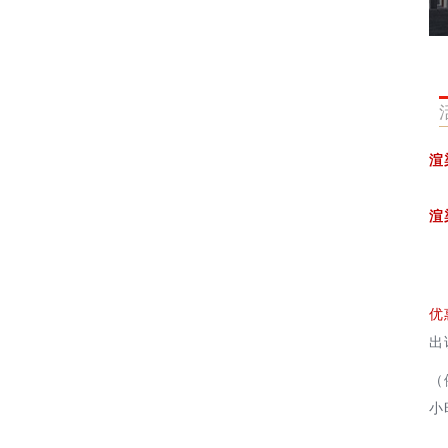
渲
渲
优
出
（
小