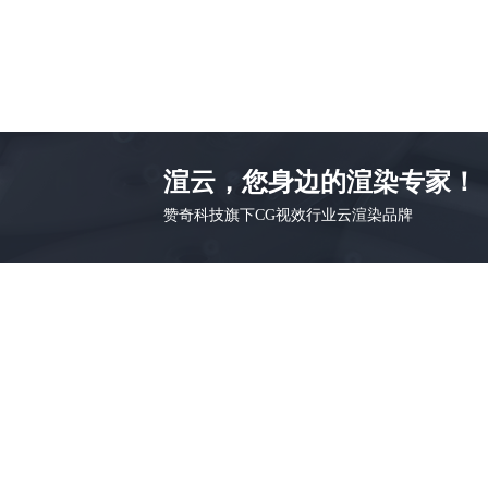
渲云，您身边的渲染专家！
赞奇科技旗下CG视效行业云渲染品牌