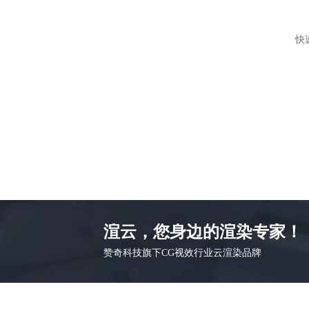
快
渲云，您身边的渲染专家！
赞奇科技旗下CG视效行业云渲染品牌