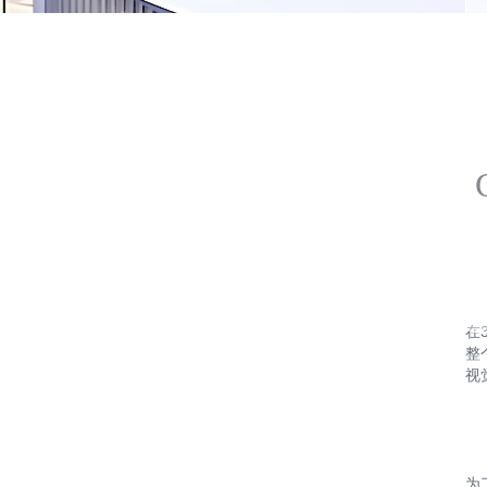
在
整
视
为