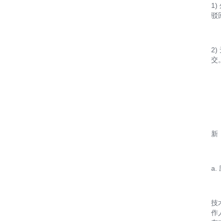
1
驳
2
交
新
a
技
作