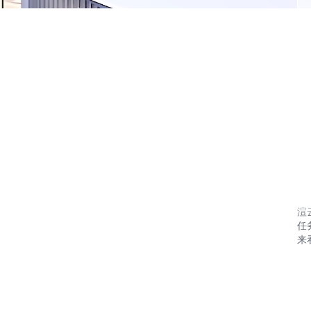
渲
任
来