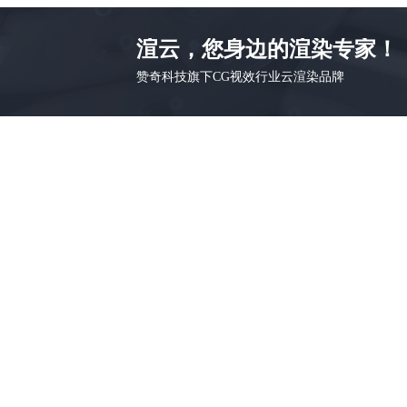
渲云，您身边的渲染专家！
赞奇科技旗下CG视效行业云渲染品牌