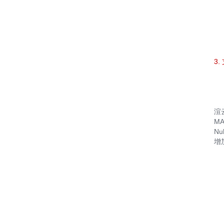
3.
渲
MA
N
增