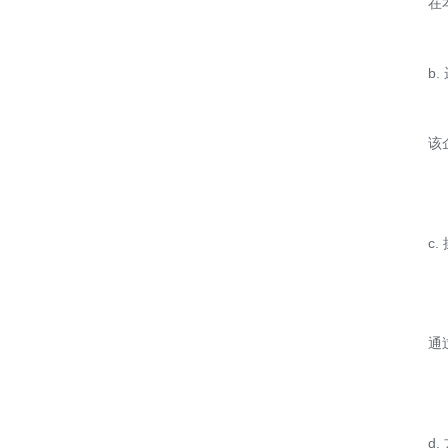
在
b
该
c.
通
d