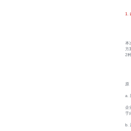
1
本
方
2
原
a
企
于
b