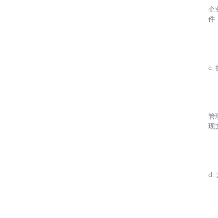
企
件
c.
管
现
d