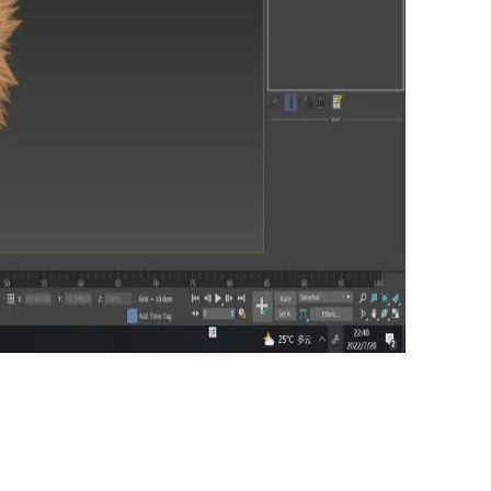
Z
S
E