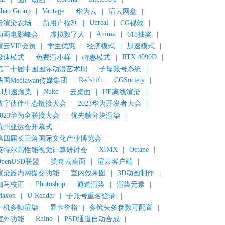
hao Group
|
Vantage
|
华为云
|
渲云网盘
|
Unreal
|
云渲染农场
|
新用户福利
|
CG视效
|
Anima
|
动画电影峰会
|
虚拟数字人
|
618抽奖
|
渲云VIP会员
|
学生优惠
|
经济模式
|
加速模式
|
RTX 4090D
|
极速模式
|
免费渲小样
|
特惠模式
|
第二十届中国国际动漫艺术周
|
子母账号系统
|
Redshift
|
CGSociety
|
法国Mediawan传媒集团
|
Nuke
|
AI加速渲染
|
云桌面
|
UE离线渲染
|
数字伙伴生态链接大会
|
2023华为开发者大会
|
2023华为全联接大会
|
优先帧分块渲染
|
杭州亚运会开幕式
|
第四届长三角国际文化产业博览会
|
XIMX
|
Octane
|
英特尔高性能视觉计算研讨会
|
OpenUSD联盟
|
赞奇云桌面
|
渲云客户端
|
渲染器内网提交功能
|
室内效果图
|
3D动画制作
|
Photoshop
|
伽马校正
|
通道渲染
|
渲染元素
|
axon
|
U-Render
|
子账号重名登录
|
一机多帧渲染
|
显卡价格
|
多镜头多参数可配置
|
Rhino
|
室外功能
|
PSD通道自动合成
|