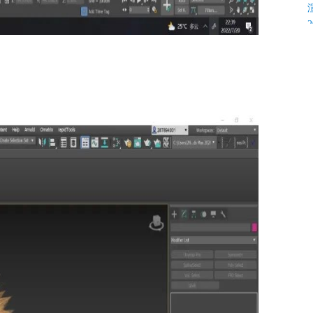
K
C
C