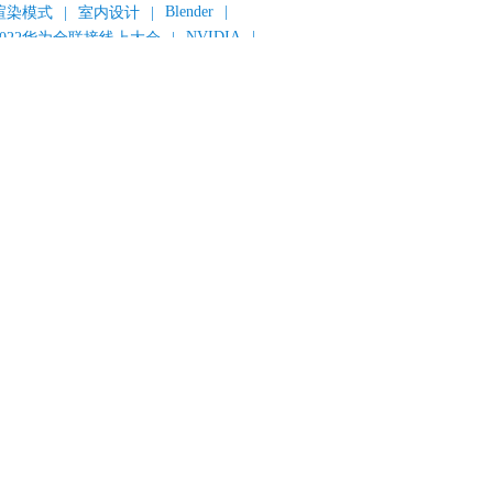
Blender
|
渲染模式
|
室内设计
|
NVIDIA
|
2022华为全联接线上大会
|
《变形金刚：超能勇士崛起》
|
《明日战记》
|
《封神第一部：朝歌风云》
|
《新神榜：杨戬》
|
数字人
|
《灌篮高手》
|
《长安三万里》
|
AMD
|
《个十百千万》
|
《流浪地球2》
|
显卡
|
建筑可视化
|
CG场景制作
|
动画制作
|
渲云杯
|
Katana
|
Houdini
|
光辉城市
|
技嘉科技
|
eyshot
|
D5 Render
|
渲云海外版
|
VR
|
渲云影视小程序
|
云转模
|
全面体检
|
本地集群渲染
|
黑客帝国4
|
智能升级先行者
|
CG产业峰会
|
渲染者联盟
|
上海电影节
|
英特尔
|
北京冬奥会
|
和平精英
|
中国公有云服务市场跟踪报告
|
神经渲染技术
|
ycles
|
Eevee
|
Disney+
|
《长津湖》
|
华为云计算城市峰会
|
B2B企业节
|
追光动画
|
华为云
|
云栖大会
|
设计产业峰会
|
角色动画
|
haracter Creator 4.1
|
分块渲染
|
参数优化
|
材质互转
|
毛发渲染
|
3D建模
|
视频预览
|
GPU
|