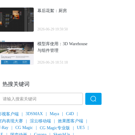
幕后花絮：厨房
2026-06-29 19:59:50
模型库使用：3D Warehouse
与组件管理
2026-06-26 18:51:18
热搜关键词
3DSMAX
|
Maya
|
C4D
|
影视客户端
|
室内表现大赛
|
渲云移动端
|
效果图客户端
|
-Ray
|
CG Magic
|
UE5
|
CG Magic专业版
|
AE
|
Corona
|
SketchUp
|
国产动画
|