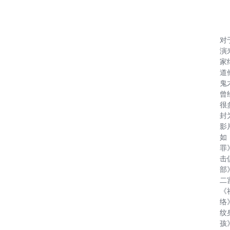
对
演
家
道
鬼
曾
很
封
影
如
罪
击
部
二
《
络
纹
孩