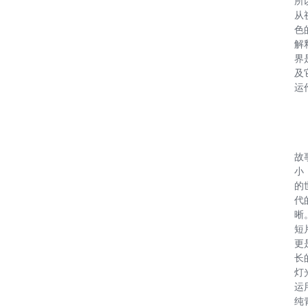
所
从
色
解
界
及
运
故
小
的
代
晰
短
更
长
灯
运
纯