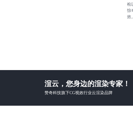
检
惊
效
渲云，您身边的渲染专家！
赞奇科技旗下CG视效行业云渲染品牌