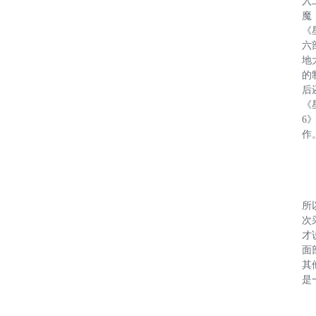
入
魔
《
六
地
的
后
《
6
作
所
次
才
面
其
是