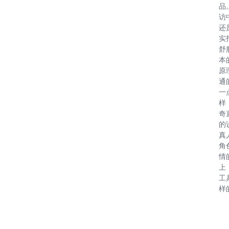
品
访
还
实
舒
本
原
通
一
样
奇
的
真
角
情
上
工
样