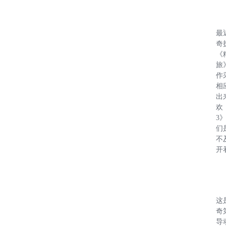
最
奇
《
旅
作
相
出
欢
3
们
不
开
这
奇
导