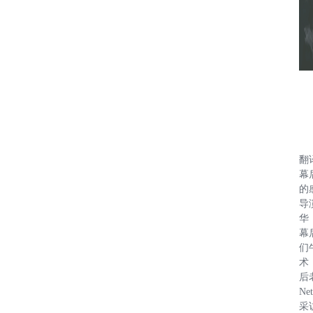
翻
幕
的
导
华
幕
们
术
后
Ne
采