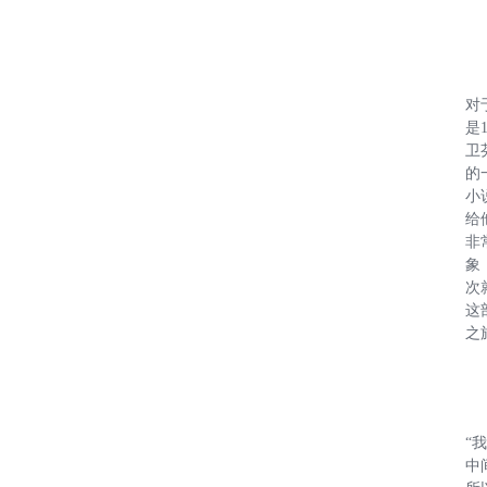
对
是
卫
的
小
给
非
象
次
这
之
“
中