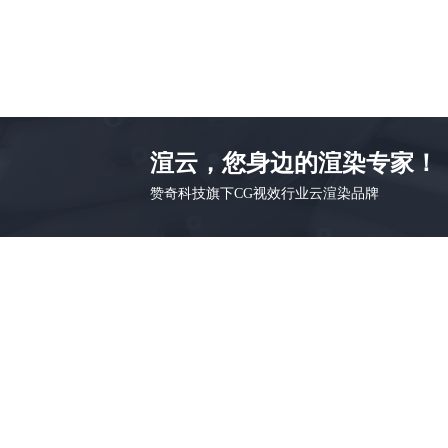
渲云，您身边的渲染专家！
赞奇科技旗下CG视效行业云渲染品牌