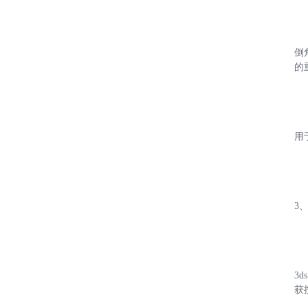
倒
的
用
3
3
获