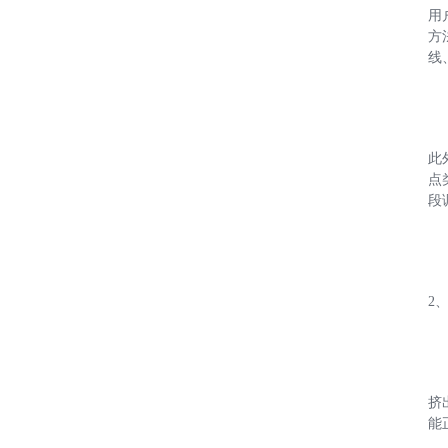
用
方法
线
此
点
段
2、
挤
能