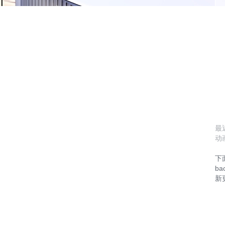
最
动
下
ba
新