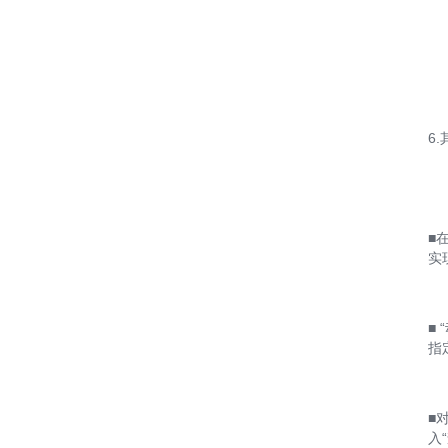
6
■
实
■ 
指
■
入