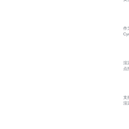
作
C
渲
点
支
渲