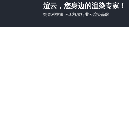
渲云，您身边的渲染专家！
赞奇科技旗下CG视效行业云渲染品牌