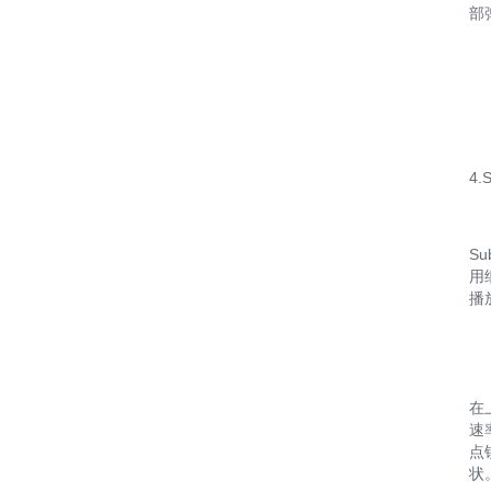
部
4.
Su
用
播
在
速
点
状