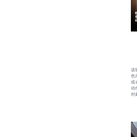
该
色
或
动
对