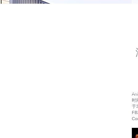
A
时
于3
FB
C