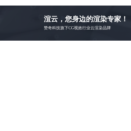
渲云，您身边的渲染专家！
赞奇科技旗下CG视效行业云渲染品牌