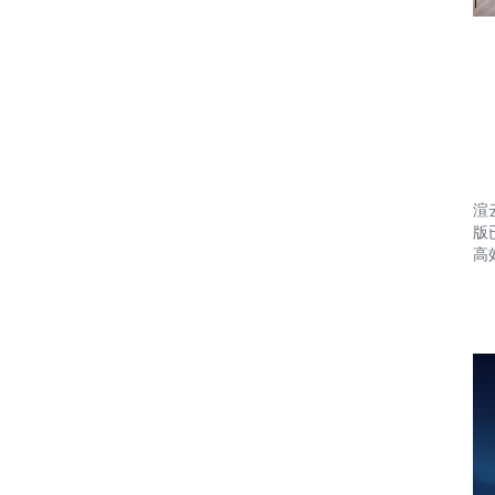
渲
版
高