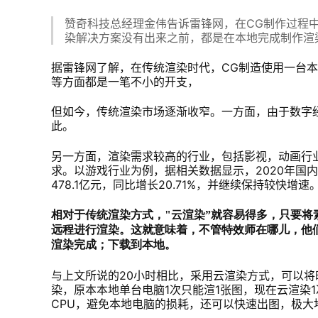
赞奇科技总经理金伟告诉雷锋网，在CG制作过程
染解决方案没有出来之前，都是在本地完成制作渲
据雷锋网了解，在传统渲染时代，CG制造使用一台本
等方面都是一笔不小的开支，
但如今，传统渲染市场逐渐收窄。一方面，由于数字
此。
另一方面，渲染需求较高的行业，包括影视，动画行
求。以游戏行业为例，据相关数据显示，2020年国内
478.1亿元，同比增长20.71%，并继续保持较快增速
相对于传统渲染方式，"云渲染”就容易得多，只要
远程进行渲染。这就意味着，不管特效师在哪儿，他们
渲染完成；下载到本地。
与上文所说的20小时相比，采用云渲染方式，可以将
染，原本本地单台电脑1次只能渲1张图，现在云渲染1
CPU，避免本地电脑的损耗，还可以快速出图，极大