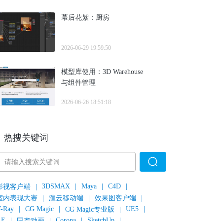
幕后花絮：厨房
2026-06-29 19:59:50
模型库使用：3D Warehouse
与组件管理
2026-06-26 18:51:18
热搜关键词
3DSMAX
|
Maya
|
C4D
|
影视客户端
|
室内表现大赛
|
渲云移动端
|
效果图客户端
|
-Ray
|
CG Magic
|
UE5
|
CG Magic专业版
|
AE
|
Corona
|
SketchUp
|
国产动画
|