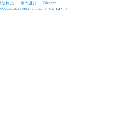
Blender
|
渲染模式
|
室内设计
|
NVIDIA
|
2022华为全联接线上大会
|
《变形金刚：超能勇士崛起》
|
《明日战记》
|
《封神第一部：朝歌风云》
|
《新神榜：杨戬》
|
数字人
|
《灌篮高手》
|
《长安三万里》
|
AMD
|
《个十百千万》
|
《流浪地球2》
|
显卡
|
建筑可视化
|
CG场景制作
|
动画制作
|
渲云杯
|
Katana
|
Houdini
|
光辉城市
|
技嘉科技
|
eyshot
|
D5 Render
|
渲云海外版
|
VR
|
渲云影视小程序
|
云转模
|
全面体检
|
本地集群渲染
|
黑客帝国4
|
智能升级先行者
|
CG产业峰会
|
渲染者联盟
|
上海电影节
|
英特尔
|
北京冬奥会
|
和平精英
|
中国公有云服务市场跟踪报告
|
神经渲染技术
|
ycles
|
Eevee
|
Disney+
|
《长津湖》
|
华为云计算城市峰会
|
B2B企业节
|
追光动画
|
华为云
|
云栖大会
|
设计产业峰会
|
角色动画
|
haracter Creator 4.1
|
分块渲染
|
参数优化
|
材质互转
|
毛发渲染
|
3D建模
|
视频预览
|
GPU
|