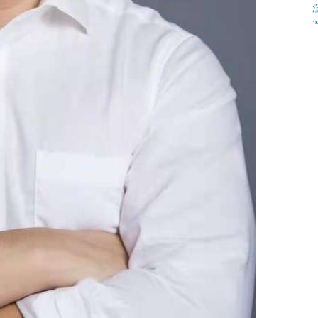
K
C
C