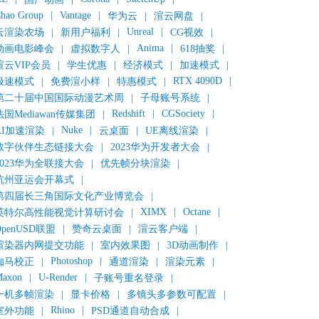
hao Group
|
Vantage
|
华为云
|
渲云网盘
|
Unreal
|
云渲染农场
|
新用户福利
|
CG视效
|
Anima
|
动画电影峰会
|
虚拟数字人
|
618抽奖
|
渲云VIP会员
|
学生优惠
|
经济模式
|
加速模式
|
RTX 4090D
|
极速模式
|
免费渲小样
|
特惠模式
|
第二十届中国国际动漫艺术周
|
子母账号系统
|
Redshift
|
CGSociety
|
法国Mediawan传媒集团
|
Nuke
|
AI加速渲染
|
云桌面
|
UE离线渲染
|
数字伙伴生态链接大会
|
2023华为开发者大会
|
2023华为全联接大会
|
优先帧分块渲染
|
杭州亚运会开幕式
|
第四届长三角国际文化产业博览会
|
XIMX
|
Octane
|
英特尔高性能视觉计算研讨会
|
OpenUSD联盟
|
赞奇云桌面
|
渲云客户端
|
渲染器内网提交功能
|
室内效果图
|
3D动画制作
|
Photoshop
|
伽马校正
|
通道渲染
|
渲染元素
|
axon
|
U-Render
|
子账号重名登录
|
一机多帧渲染
|
显卡价格
|
多镜头多参数可配置
|
Rhino
|
室外功能
|
PSD通道自动合成
|