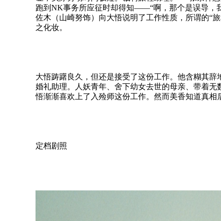
跑到NK事务所应征时却得知——“啊，那个是误导，
佐木（山崎努饰）向大悟说明了工作性质，所谓的“旅
之化妆。
大悟踌躇良久，但还是接受了这份工作。他含糊其辞
婚礼助理。人妖青年、舍下幼女去世的母亲、带着无
悟渐渐喜欢上了入殓师这份工作。然而美香知道真相
定档剧照