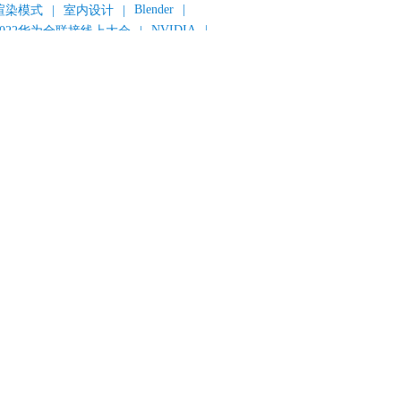
Blender
|
渲染模式
|
室内设计
|
NVIDIA
|
2022华为全联接线上大会
|
《变形金刚：超能勇士崛起》
|
《明日战记》
|
《封神第一部：朝歌风云》
|
《新神榜：杨戬》
|
数字人
|
《灌篮高手》
|
《长安三万里》
|
AMD
|
《个十百千万》
|
《流浪地球2》
|
显卡
|
建筑可视化
|
CG场景制作
|
动画制作
|
渲云杯
|
Katana
|
Houdini
|
光辉城市
|
技嘉科技
|
eyshot
|
D5 Render
|
渲云海外版
|
VR
|
渲云影视小程序
|
云转模
|
全面体检
|
本地集群渲染
|
黑客帝国4
|
智能升级先行者
|
CG产业峰会
|
渲染者联盟
|
上海电影节
|
英特尔
|
北京冬奥会
|
和平精英
|
中国公有云服务市场跟踪报告
|
神经渲染技术
|
ycles
|
Eevee
|
Disney+
|
《长津湖》
|
华为云计算城市峰会
|
B2B企业节
|
追光动画
|
华为云
|
云栖大会
|
设计产业峰会
|
角色动画
|
haracter Creator 4.1
|
分块渲染
|
参数优化
|
材质互转
|
毛发渲染
|
3D建模
|
视频预览
|
GPU
|