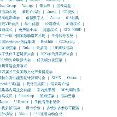
hao Group
|
Vantage
|
华为云
|
渲云网盘
|
Unreal
|
云渲染农场
|
新用户福利
|
CG视效
|
Anima
|
动画电影峰会
|
虚拟数字人
|
618抽奖
|
渲云VIP会员
|
学生优惠
|
经济模式
|
加速模式
|
RTX 4090D
|
极速模式
|
免费渲小样
|
特惠模式
|
第二十届中国国际动漫艺术周
|
子母账号系统
|
Redshift
|
CGSociety
|
法国Mediawan传媒集团
|
Nuke
|
AI加速渲染
|
云桌面
|
UE离线渲染
|
数字伙伴生态链接大会
|
2023华为开发者大会
|
2023华为全联接大会
|
优先帧分块渲染
|
杭州亚运会开幕式
|
第四届长三角国际文化产业博览会
|
XIMX
|
Octane
|
英特尔高性能视觉计算研讨会
|
OpenUSD联盟
|
赞奇云桌面
|
渲云客户端
|
渲染器内网提交功能
|
室内效果图
|
3D动画制作
|
Photoshop
|
伽马校正
|
通道渲染
|
渲染元素
|
axon
|
U-Render
|
子账号重名登录
|
一机多帧渲染
|
显卡价格
|
多镜头多参数可配置
|
Rhino
|
室外功能
|
PSD通道自动合成
|