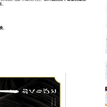
项。
映
。