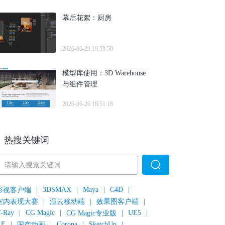
幕后花絮：厨房
2026-06-29 19:59:50
模型库使用：3D Warehouse
与组件管理
2026-06-26 18:51:18
热搜关键词
3DSMAX
|
Maya
|
C4D
|
影视客户端
|
室内表现大赛
|
渲云移动端
|
效果图客户端
|
-Ray
|
CG Magic
|
UE5
|
CG Magic专业版
|
AE
|
Corona
|
SketchUp
|
国产动画
|