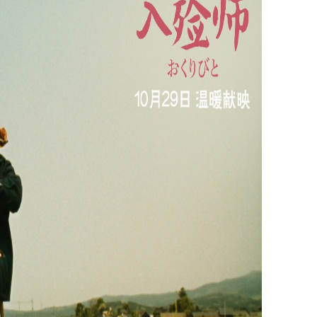
Z
S
E