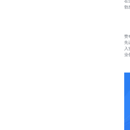
在
勃
赞
先
入
业