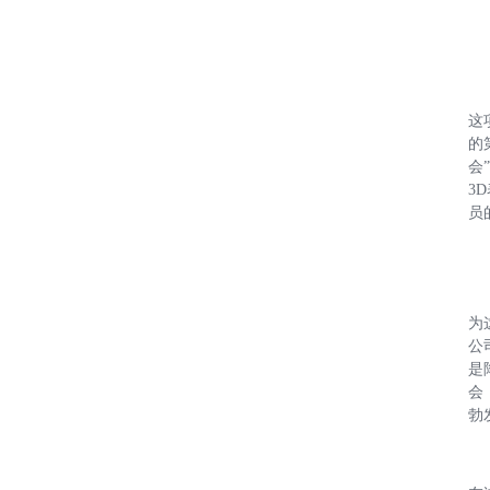
这
的
会
3
员
为
公
是
会
勃