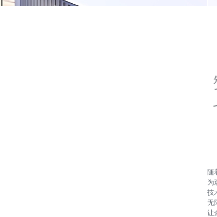
随
为
技
无
让