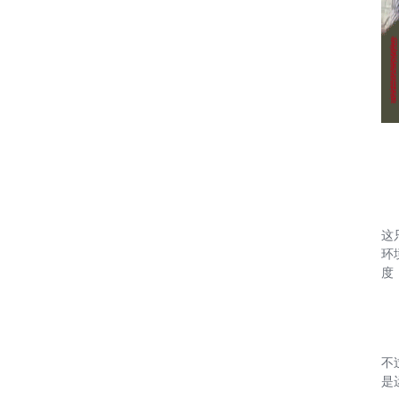
这
环
度
不
是