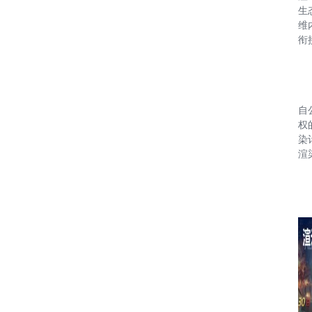
生
维
衔
自
权
染
渲