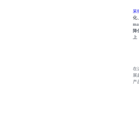
呆
化
m
降
上
在
展
产