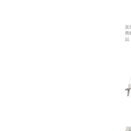
近
而
以