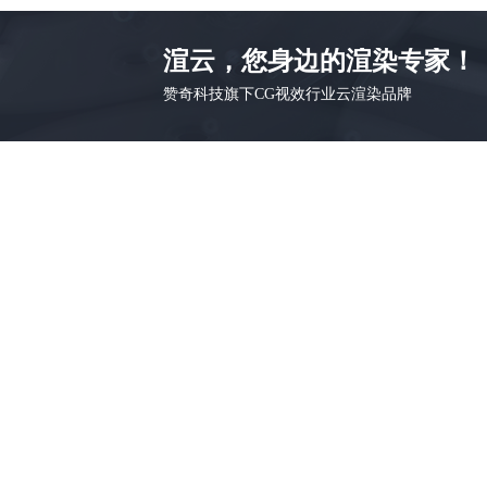
渲云，您身边的渲染专家！
赞奇科技旗下CG视效行业云渲染品牌