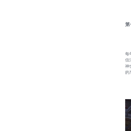
第
每
信
神
的