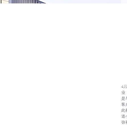
4
业
是
客
此
道
弥