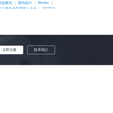
Blender
|
渲染模式
|
室内设计
|
NVIDIA
|
2022华为全联接线上大会
|
《变形金刚：超能勇士崛起》
|
《明日战记》
|
《封神第一部：朝歌风云》
|
《新神榜：杨戬》
|
数字人
|
《灌篮高手》
|
《长安三万里》
|
AMD
|
《个十百千万》
|
《流浪地球2》
|
显卡
|
建筑可视化
|
CG场景制作
|
动画制作
|
渲云杯
|
Katana
|
Houdini
|
光辉城市
|
技嘉科技
|
eyshot
|
D5 Render
|
渲云海外版
|
立即注册
联系我们
VR
|
渲云影视小程序
|
云转模
|
全面体检
|
本地集群渲染
|
黑客帝国4
|
智能升级先行者
|
CG产业峰会
|
渲染者联盟
|
上海电影节
|
英特尔
|
北京冬奥会
|
和平精英
|
中国公有云服务市场跟踪报告
|
神经渲染技术
|
ycles
|
Eevee
|
Disney+
|
《长津湖》
|
华为云计算城市峰会
|
B2B企业节
|
追光动画
|
华为云
|
云栖大会
|
设计产业峰会
|
角色动画
|
haracter Creator 4.1
|
分块渲染
|
参数优化
|
材质互转
|
毛发渲染
|
3D建模
|
视频预览
|
GPU
|