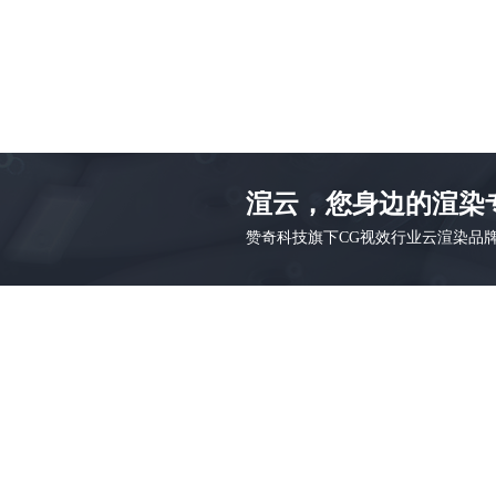
渲云，您身边的渲染
赞奇科技旗下CG视效行业云渲染品