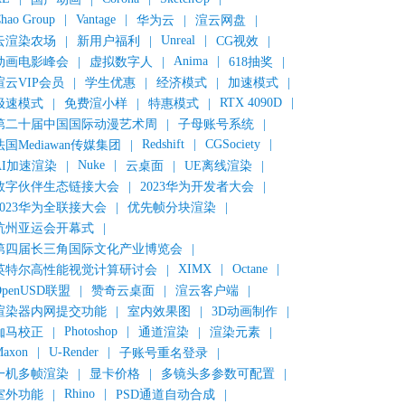
hao Group
|
Vantage
|
华为云
|
渲云网盘
|
Unreal
|
云渲染农场
|
新用户福利
|
CG视效
|
Anima
|
动画电影峰会
|
虚拟数字人
|
618抽奖
|
渲云VIP会员
|
学生优惠
|
经济模式
|
加速模式
|
RTX 4090D
|
极速模式
|
免费渲小样
|
特惠模式
|
第二十届中国国际动漫艺术周
|
子母账号系统
|
Redshift
|
CGSociety
|
法国Mediawan传媒集团
|
Nuke
|
AI加速渲染
|
云桌面
|
UE离线渲染
|
数字伙伴生态链接大会
|
2023华为开发者大会
|
2023华为全联接大会
|
优先帧分块渲染
|
杭州亚运会开幕式
|
第四届长三角国际文化产业博览会
|
XIMX
|
Octane
|
英特尔高性能视觉计算研讨会
|
OpenUSD联盟
|
赞奇云桌面
|
渲云客户端
|
渲染器内网提交功能
|
室内效果图
|
3D动画制作
|
Photoshop
|
伽马校正
|
通道渲染
|
渲染元素
|
axon
|
U-Render
|
子账号重名登录
|
一机多帧渲染
|
显卡价格
|
多镜头多参数可配置
|
Rhino
|
室外功能
|
PSD通道自动合成
|