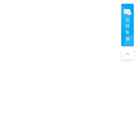
国漫
|
影视渲染
|
艾美奖
|
《觅渡》
|
Enscape
|
Arnold
|
3ds Max插件
|
指环王
|
Brush
|
数字可视化
|
动作捕捉技术
|
在
文化科技融交会
|
三维建模软件
|
线
十大智能先行标杆企业
|
哆啦A梦
|
CG动画电影
|
客
设计辅助插件
|
素材管理招魂3
|
三维动画软件
|
服
三维软件
|
灯光设计
|
狼行者
|
C4D渲染器
|
HBO Max
|
渲云效果图超级客户端
|
GPU渲染
|
ubstance
|
华纳兄弟
|
爱死机
|
科幻灾难片
|
Netflix
|
UE4
|
渲云微信社区
|
迪士尼动画
|
3dmax效果图批量渲染
|
光子帧序列优化
|
蜂窝材质
|
特惠模式
|
材质渲染
|
HDR系统
|
mmy Awards
|
渲云效果图企业级套餐
|
建模渲染
|
阿诺德渲染器
|
C4D渲染
|
漫威
|
SIGGRAPH2021
|
《王冠》
|
Maya渲染
|
Unity
|
灯光渲染
|
漫威电影
|
《入殓师》
|
UE
|
奥斯卡最佳外语片
|
渲染设置
|
渲云
|
法规
关注或联系我们
Phoenix FD
|
Lumion
|
《深海》
|
阿凡达
|
延迟渲染技术
|
2021亚太合作伙伴峰会
|
议
三维插件
|
V-Ray官方认证专家
|
科幻电影
|