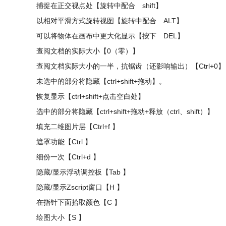
捕捉在正交视点处【旋转中配合 shift】
以相对平滑方式旋转视图【旋转中配合 ALT】
可以将物体在画布中更大化显示【按下 DEL】
查阅文档的实际大小【0（零）】
查阅文档实际大小的一半，抗锯齿（还影响输出）【Ctrl+0】
未选中的部分将隐藏【ctrl+shift+拖动】。
恢复显示【ctrl+shift+点击空白处】
选中的部分将隐藏【ctrl+shift+拖动+释放（ctrl、shift）】
填充二维图片层【Ctrl+f 】
遮罩功能【Ctrl 】
细份一次【Ctrl+d 】
隐藏/显示浮动调控板【Tab 】
隐藏/显示Zscript窗口【H 】
在指针下面拾取颜色【C 】
绘图大小【S 】