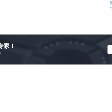
专家！
K
牌
C
C