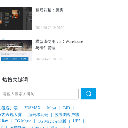
幕后花絮：厨房
2026-06-29 19:59:50
模型库使用：3D Warehouse
与组件管理
2026-06-26 18:51:18
热搜关键词
3DSMAX
|
Maya
|
C4D
|
影视客户端
|
室内表现大赛
|
渲云移动端
|
效果图客户端
|
-Ray
|
CG Magic
|
UE5
|
CG Magic专业版
|
AE
|
Corona
|
SketchUp
|
国产动画
|