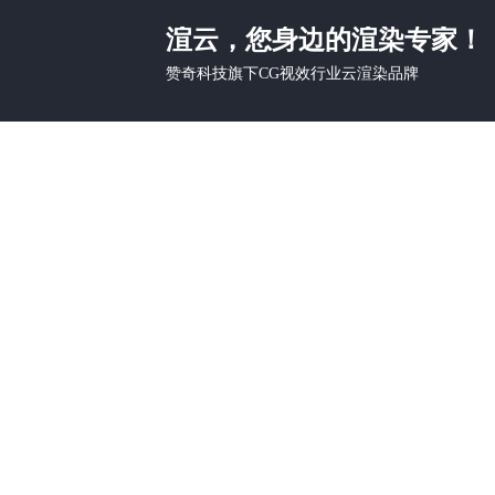
渲云，您身边的渲染专家！
赞奇科技旗下CG视效行业云渲染品牌