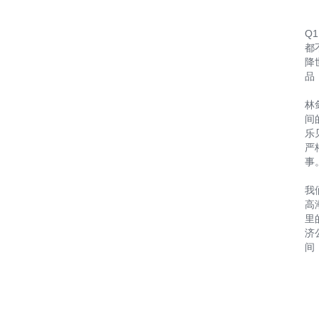
Q
都
降
品
林
间
乐
严
事
我
高
里
济
间