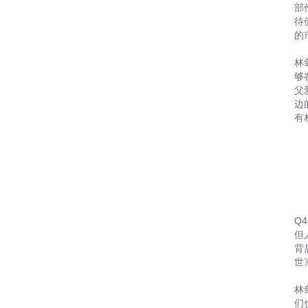
部
待
的
林
够
父
边
有
Q
但
背
世
林
们