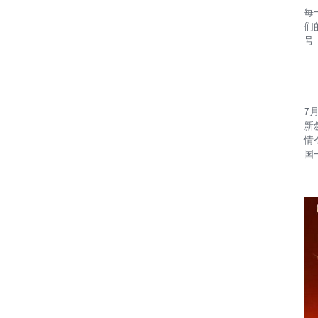
每
们
号
7
新
情
国