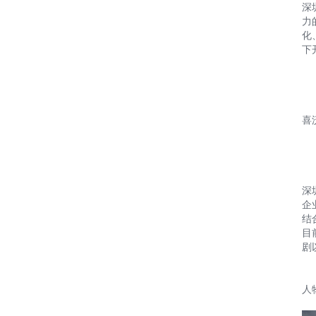
深
力
化
下
喜
深
企
结
目
剧
人