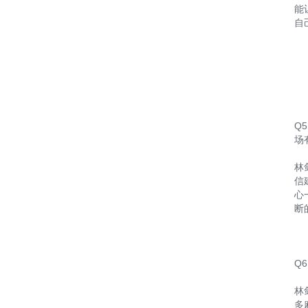
能
自
Q
场
林
信
心
断
Q
林
多