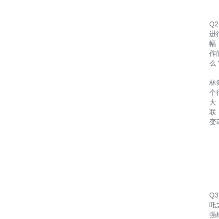
Q
进
幅
作
么
林
个
大
联
变
Q
吒
强