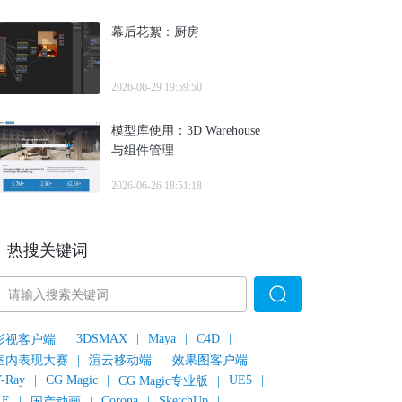
幕后花絮：厨房
2026-06-29 19:59:50
模型库使用：3D Warehouse
与组件管理
2026-06-26 18:51:18
热搜关键词
3DSMAX
|
Maya
|
C4D
|
影视客户端
|
室内表现大赛
|
渲云移动端
|
效果图客户端
|
-Ray
|
CG Magic
|
UE5
|
CG Magic专业版
|
AE
|
Corona
|
SketchUp
|
国产动画
|