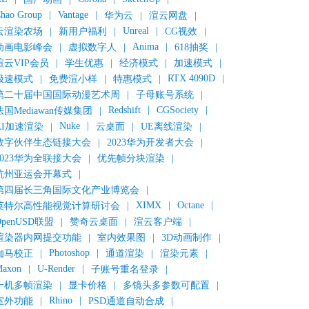
hao Group
|
Vantage
|
华为云
|
渲云网盘
|
Unreal
|
云渲染农场
|
新用户福利
|
CG视效
|
Anima
|
动画电影峰会
|
虚拟数字人
|
618抽奖
|
渲云VIP会员
|
学生优惠
|
经济模式
|
加速模式
|
RTX 4090D
|
极速模式
|
免费渲小样
|
特惠模式
|
第二十届中国国际动漫艺术周
|
子母账号系统
|
Redshift
|
CGSociety
|
法国Mediawan传媒集团
|
Nuke
|
AI加速渲染
|
云桌面
|
UE离线渲染
|
数字伙伴生态链接大会
|
2023华为开发者大会
|
2023华为全联接大会
|
优先帧分块渲染
|
杭州亚运会开幕式
|
第四届长三角国际文化产业博览会
|
XIMX
|
Octane
|
英特尔高性能视觉计算研讨会
|
OpenUSD联盟
|
赞奇云桌面
|
渲云客户端
|
渲染器内网提交功能
|
室内效果图
|
3D动画制作
|
Photoshop
|
伽马校正
|
通道渲染
|
渲染元素
|
axon
|
U-Render
|
子账号重名登录
|
一机多帧渲染
|
显卡价格
|
多镜头多参数可配置
|
Rhino
|
室外功能
|
PSD通道自动合成
|