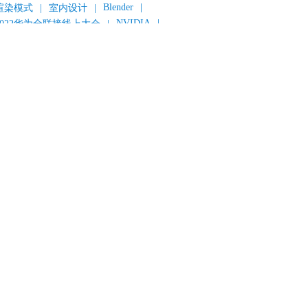
Blender
|
渲染模式
|
室内设计
|
NVIDIA
|
2022华为全联接线上大会
|
《变形金刚：超能勇士崛起》
|
《明日战记》
|
《封神第一部：朝歌风云》
|
《新神榜：杨戬》
|
数字人
|
《灌篮高手》
|
《长安三万里》
|
AMD
|
《个十百千万》
|
《流浪地球2》
|
显卡
|
建筑可视化
|
CG场景制作
|
动画制作
|
渲云杯
|
Katana
|
Houdini
|
光辉城市
|
技嘉科技
|
eyshot
|
D5 Render
|
渲云海外版
|
VR
|
渲云影视小程序
|
云转模
|
全面体检
|
本地集群渲染
|
黑客帝国4
|
智能升级先行者
|
CG产业峰会
|
渲染者联盟
|
上海电影节
|
英特尔
|
北京冬奥会
|
和平精英
|
中国公有云服务市场跟踪报告
|
神经渲染技术
|
ycles
|
Eevee
|
Disney+
|
《长津湖》
|
华为云计算城市峰会
|
B2B企业节
|
追光动画
|
华为云
|
云栖大会
|
设计产业峰会
|
角色动画
|
haracter Creator 4.1
|
分块渲染
|
参数优化
|
材质互转
|
毛发渲染
|
3D建模
|
视频预览
|
GPU
|