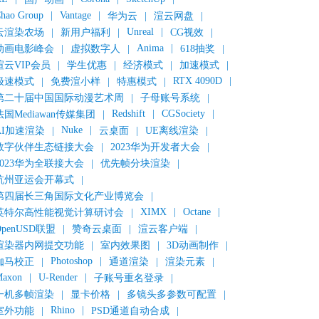
hao Group
|
Vantage
|
华为云
|
渲云网盘
|
Unreal
|
云渲染农场
|
新用户福利
|
CG视效
|
Anima
|
动画电影峰会
|
虚拟数字人
|
618抽奖
|
渲云VIP会员
|
学生优惠
|
经济模式
|
加速模式
|
RTX 4090D
|
极速模式
|
免费渲小样
|
特惠模式
|
第二十届中国国际动漫艺术周
|
子母账号系统
|
Redshift
|
CGSociety
|
法国Mediawan传媒集团
|
Nuke
|
AI加速渲染
|
云桌面
|
UE离线渲染
|
数字伙伴生态链接大会
|
2023华为开发者大会
|
2023华为全联接大会
|
优先帧分块渲染
|
杭州亚运会开幕式
|
第四届长三角国际文化产业博览会
|
XIMX
|
Octane
|
英特尔高性能视觉计算研讨会
|
OpenUSD联盟
|
赞奇云桌面
|
渲云客户端
|
渲染器内网提交功能
|
室内效果图
|
3D动画制作
|
Photoshop
|
伽马校正
|
通道渲染
|
渲染元素
|
axon
|
U-Render
|
子账号重名登录
|
一机多帧渲染
|
显卡价格
|
多镜头多参数可配置
|
Rhino
|
室外功能
|
PSD通道自动合成
|