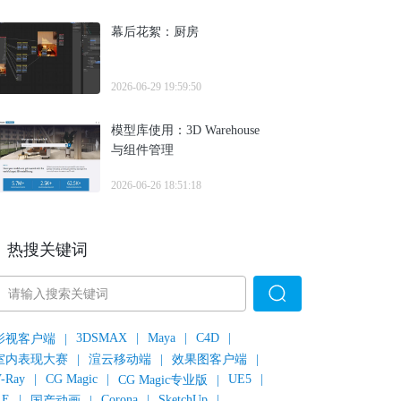
幕后花絮：厨房
2026-06-29 19:59:50
模型库使用：3D Warehouse
与组件管理
2026-06-26 18:51:18
热搜关键词
3DSMAX
|
Maya
|
C4D
|
影视客户端
|
室内表现大赛
|
渲云移动端
|
效果图客户端
|
-Ray
|
CG Magic
|
UE5
|
CG Magic专业版
|
AE
|
Corona
|
SketchUp
|
国产动画
|