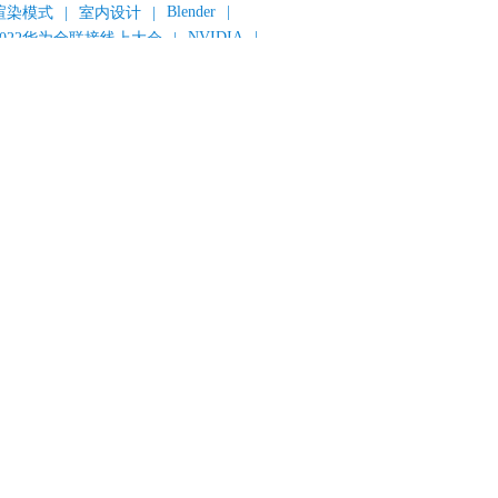
Blender
|
渲染模式
|
室内设计
|
NVIDIA
|
2022华为全联接线上大会
|
《变形金刚：超能勇士崛起》
|
《明日战记》
|
《封神第一部：朝歌风云》
|
《新神榜：杨戬》
|
数字人
|
《灌篮高手》
|
《长安三万里》
|
AMD
|
《个十百千万》
|
《流浪地球2》
|
显卡
|
建筑可视化
|
CG场景制作
|
动画制作
|
渲云杯
|
Katana
|
Houdini
|
光辉城市
|
技嘉科技
|
eyshot
|
D5 Render
|
渲云海外版
|
VR
|
渲云影视小程序
|
云转模
|
全面体检
|
本地集群渲染
|
黑客帝国4
|
智能升级先行者
|
CG产业峰会
|
渲染者联盟
|
上海电影节
|
英特尔
|
北京冬奥会
|
和平精英
|
中国公有云服务市场跟踪报告
|
神经渲染技术
|
ycles
|
Eevee
|
Disney+
|
《长津湖》
|
华为云计算城市峰会
|
B2B企业节
|
追光动画
|
华为云
|
云栖大会
|
设计产业峰会
|
角色动画
|
haracter Creator 4.1
|
分块渲染
|
参数优化
|
材质互转
|
毛发渲染
|
3D建模
|
视频预览
|
GPU
|