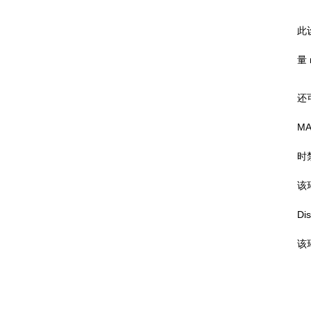
此
量
还
MA
时
该
Di
该