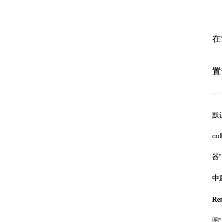
在
置”
默认
co
器”
中启
Ren
图”