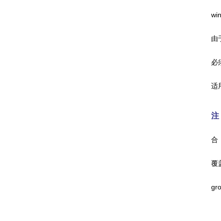
wi
由
必
适用
注
合
覆
gr