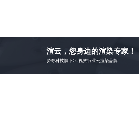
渲云，您身边的渲染专家！
赞奇科技旗下CG视效行业云渲染品牌