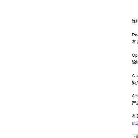
降
R
有
O
除
A
染
A
产
有
ht
下