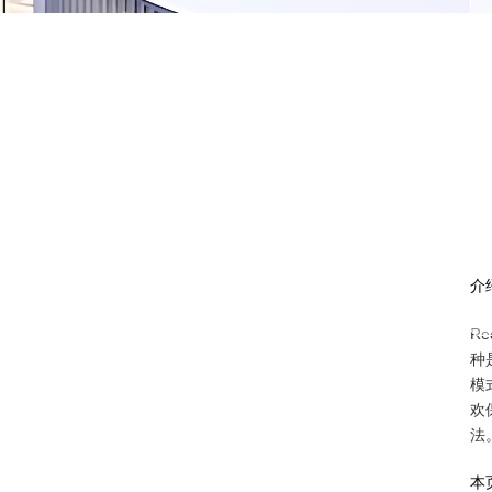
介
R
种
模
欢
法
本