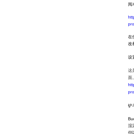
阅
ht
pr
在
改
设
这
面
ht
pr
铲
B
渲
但