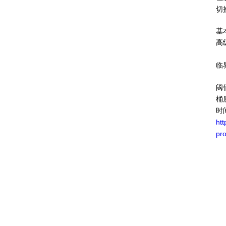
切
基
高
临
阈
桶
时
htt
pr