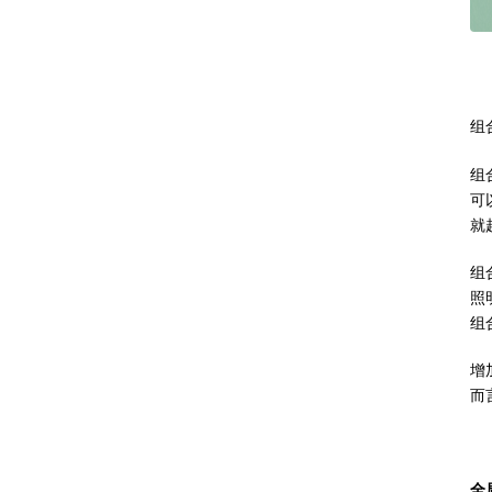
组
组
可
就
组
照
组
增
而
全