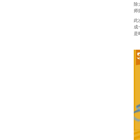
除
师
此
成
是