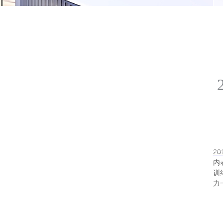
2
内
训
力