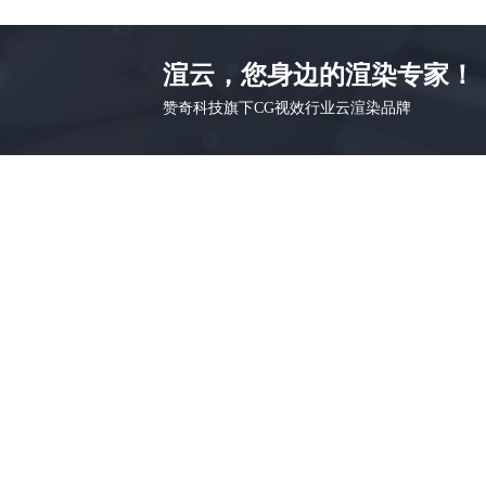
渲云，您身边的渲染专家！
赞奇科技旗下CG视效行业云渲染品牌