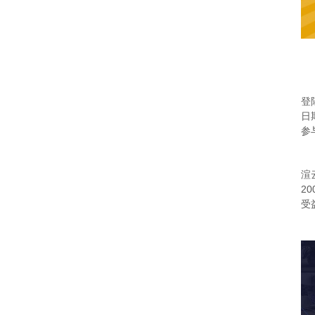
登
日
参
渲
2
受