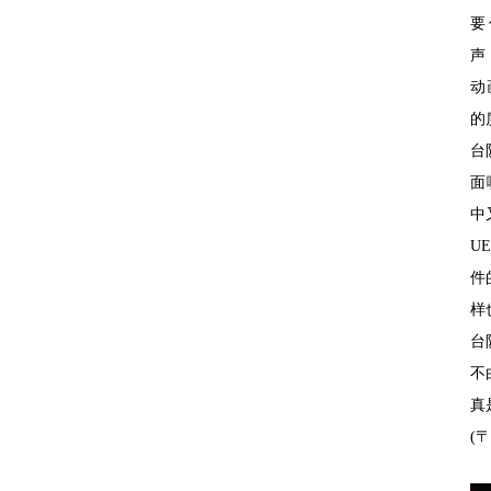
要
声
动
的
台
面
中
U
件
样
台
不
真
(