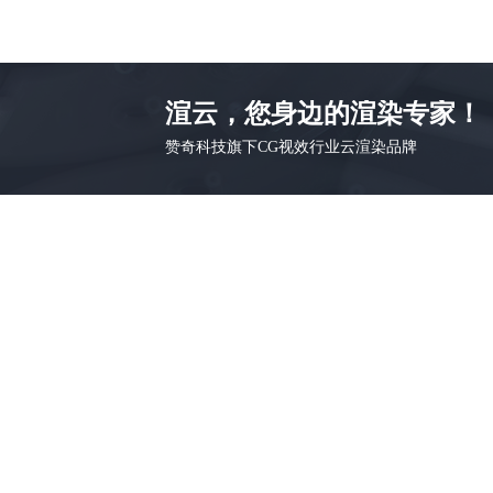
渲云，您身边的渲染专家！
赞奇科技旗下CG视效行业云渲染品牌