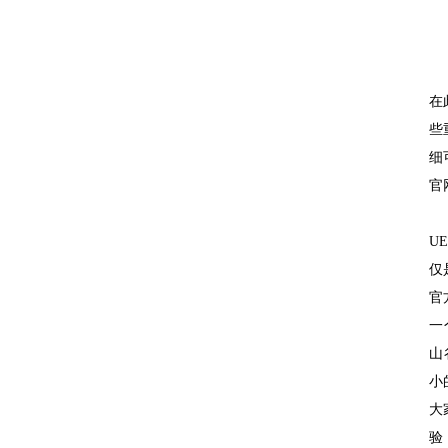
在
些
细
官
U
仅
官
一
山
小
大
验