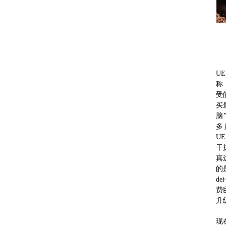
U
称
受
买
脑
多
U
干
真
的
d
费
升
现