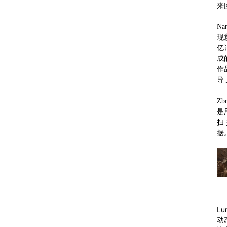
来
Na
现
亿
成
作
导
—
Zb
是
扫
据
L
动