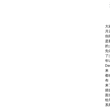
大
月
你
是
的
先
了
年
D
来
都
布
来
搓
面
给
系