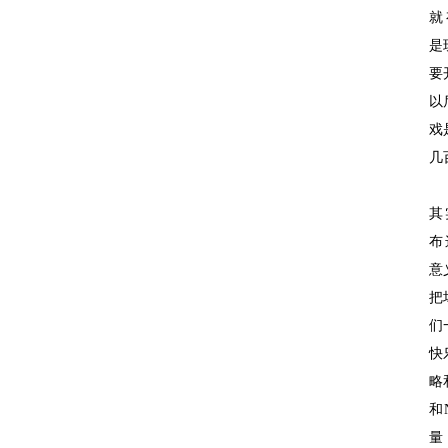
就
是
要
以
戏
几
其
布
意
把
们
快
略
和
量