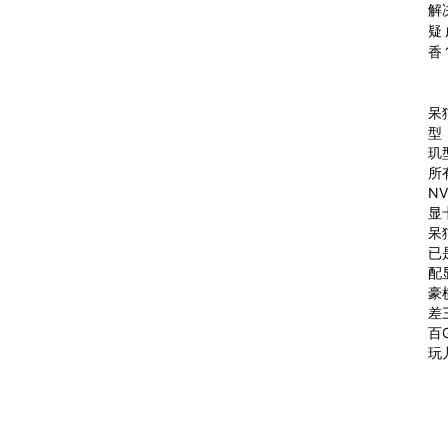
解
疑
香
呆
型
玑
所
NV
显
呆
已
配
豪
差
百
玩