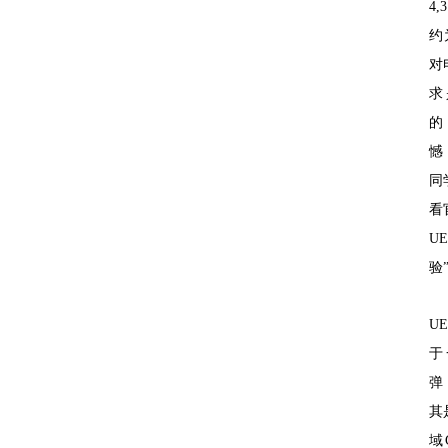
4,
约
对
求
的
憾
同
看
U
验”
U
于
弹
其
域