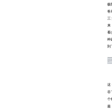
极
爸
三
来
看
种
到
这
谷
个