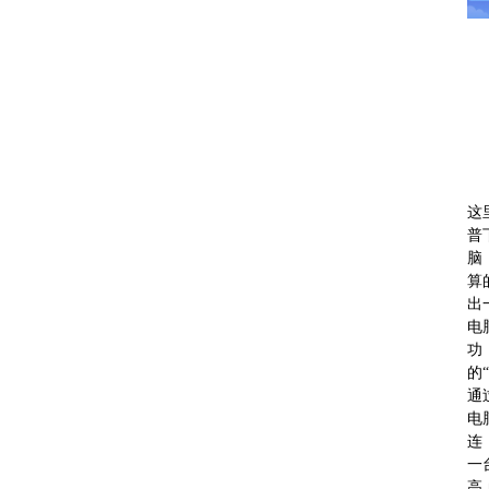
这
普
脑
算
出
电
功
的
通
电
连
一
高