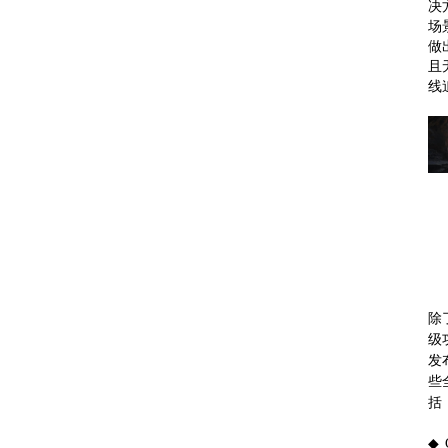
决
场
做
且
线
除
级
发
些
括
◆ 