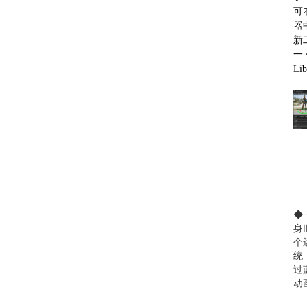
可在
器
新
一
Li
◆
身
个
统
过
动