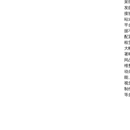
呆
发
接
站
平
据
配
租
大
署
间
维
动
能
视
制
等