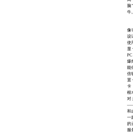
脑
牛
像
设
使
显
P
爆
能
倍
置
卡
根
对
—
和
一
的
服