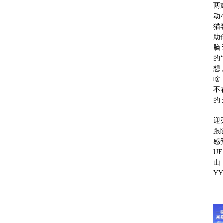
两
动
猫
助
脑
的
想
啥
不
的
—
迎
跟
感
UE
山
Y