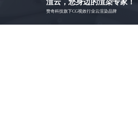
渲云，您身边的渲染专家！
赞奇科技旗下CG视效行业云渲染品牌