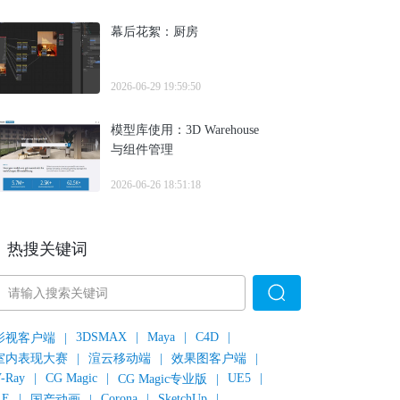
幕后花絮：厨房
2026-06-29 19:59:50
模型库使用：3D Warehouse
与组件管理
2026-06-26 18:51:18
热搜关键词
3DSMAX
|
Maya
|
C4D
|
影视客户端
|
室内表现大赛
|
渲云移动端
|
效果图客户端
|
-Ray
|
CG Magic
|
UE5
|
CG Magic专业版
|
AE
|
Corona
|
SketchUp
|
国产动画
|