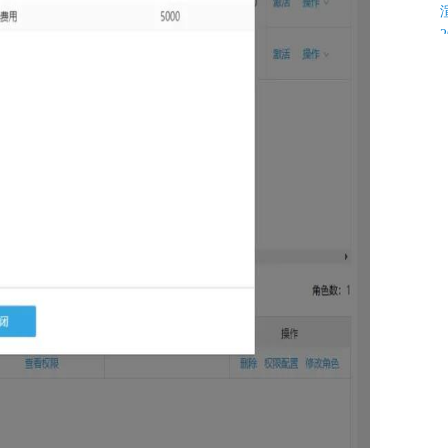
K
C
C