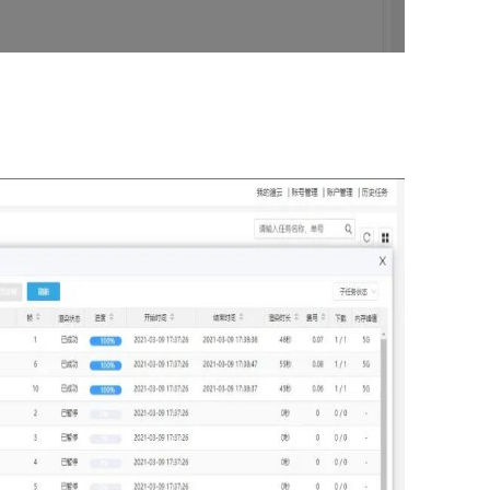
Z
S
E