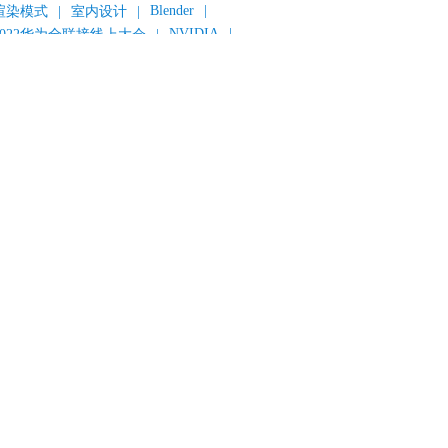
Blender
|
渲染模式
|
室内设计
|
NVIDIA
|
2022华为全联接线上大会
|
《变形金刚：超能勇士崛起》
|
《明日战记》
|
《封神第一部：朝歌风云》
|
《新神榜：杨戬》
|
数字人
|
《灌篮高手》
|
《长安三万里》
|
AMD
|
《个十百千万》
|
《流浪地球2》
|
显卡
|
建筑可视化
|
CG场景制作
|
动画制作
|
渲云杯
|
Katana
|
Houdini
|
光辉城市
|
技嘉科技
|
eyshot
|
D5 Render
|
渲云海外版
|
VR
|
渲云影视小程序
|
云转模
|
全面体检
|
本地集群渲染
|
黑客帝国4
|
智能升级先行者
|
CG产业峰会
|
渲染者联盟
|
上海电影节
|
英特尔
|
北京冬奥会
|
和平精英
|
中国公有云服务市场跟踪报告
|
神经渲染技术
|
ycles
|
Eevee
|
Disney+
|
《长津湖》
|
华为云计算城市峰会
|
B2B企业节
|
追光动画
|
华为云
|
云栖大会
|
设计产业峰会
|
角色动画
|
haracter Creator 4.1
|
分块渲染
|
参数优化
|
材质互转
|
毛发渲染
|
3D建模
|
视频预览
|
GPU
|