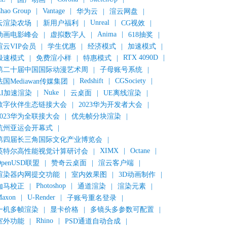
hao Group
|
Vantage
|
华为云
|
渲云网盘
|
Unreal
|
云渲染农场
|
新用户福利
|
CG视效
|
Anima
|
动画电影峰会
|
虚拟数字人
|
618抽奖
|
渲云VIP会员
|
学生优惠
|
经济模式
|
加速模式
|
RTX 4090D
|
极速模式
|
免费渲小样
|
特惠模式
|
第二十届中国国际动漫艺术周
|
子母账号系统
|
Redshift
|
CGSociety
|
法国Mediawan传媒集团
|
Nuke
|
AI加速渲染
|
云桌面
|
UE离线渲染
|
数字伙伴生态链接大会
|
2023华为开发者大会
|
2023华为全联接大会
|
优先帧分块渲染
|
杭州亚运会开幕式
|
第四届长三角国际文化产业博览会
|
XIMX
|
Octane
|
英特尔高性能视觉计算研讨会
|
OpenUSD联盟
|
赞奇云桌面
|
渲云客户端
|
渲染器内网提交功能
|
室内效果图
|
3D动画制作
|
Photoshop
|
伽马校正
|
通道渲染
|
渲染元素
|
axon
|
U-Render
|
子账号重名登录
|
一机多帧渲染
|
显卡价格
|
多镜头多参数可配置
|
Rhino
|
室外功能
|
PSD通道自动合成
|