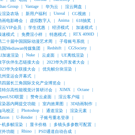
hao Group
|
Vantage
|
华为云
|
渲云网盘
|
Unreal
|
云渲染农场
|
新用户福利
|
CG视效
|
Anima
|
动画电影峰会
|
虚拟数字人
|
618抽奖
|
渲云VIP会员
|
学生优惠
|
经济模式
|
加速模式
|
RTX 4090D
|
极速模式
|
免费渲小样
|
特惠模式
|
第二十届中国国际动漫艺术周
|
子母账号系统
|
Redshift
|
CGSociety
|
法国Mediawan传媒集团
|
Nuke
|
AI加速渲染
|
云桌面
|
UE离线渲染
|
数字伙伴生态链接大会
|
2023华为开发者大会
|
2023华为全联接大会
|
优先帧分块渲染
|
杭州亚运会开幕式
|
第四届长三角国际文化产业博览会
|
XIMX
|
Octane
|
英特尔高性能视觉计算研讨会
|
OpenUSD联盟
|
赞奇云桌面
|
渲云客户端
|
渲染器内网提交功能
|
室内效果图
|
3D动画制作
|
Photoshop
|
伽马校正
|
通道渲染
|
渲染元素
|
axon
|
U-Render
|
子账号重名登录
|
一机多帧渲染
|
显卡价格
|
多镜头多参数可配置
|
Rhino
|
室外功能
|
PSD通道自动合成
|