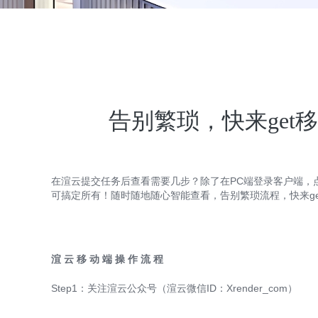
告别繁琐，快来get
在渲云提交任务后查看需要几步？除了在PC端登录客户端，点
可搞定所有！随时随地随心智能查看，告别繁琐流程，快来g
渲 云 移 动 端 操 作 流 程
Step1：关注渲云公众号（渲云微信ID：Xrender_com）