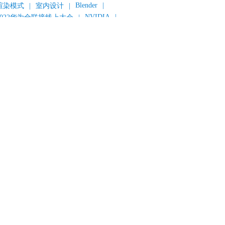
Blender
|
渲染模式
|
室内设计
|
NVIDIA
|
2022华为全联接线上大会
|
《变形金刚：超能勇士崛起》
|
《明日战记》
|
《封神第一部：朝歌风云》
|
《新神榜：杨戬》
|
数字人
|
《灌篮高手》
|
《长安三万里》
|
AMD
|
《个十百千万》
|
《流浪地球2》
|
显卡
|
建筑可视化
|
CG场景制作
|
动画制作
|
渲云杯
|
Katana
|
Houdini
|
光辉城市
|
技嘉科技
|
eyshot
|
D5 Render
|
渲云海外版
|
VR
|
渲云影视小程序
|
云转模
|
全面体检
|
本地集群渲染
|
黑客帝国4
|
智能升级先行者
|
CG产业峰会
|
渲染者联盟
|
上海电影节
|
英特尔
|
北京冬奥会
|
和平精英
|
中国公有云服务市场跟踪报告
|
神经渲染技术
|
ycles
|
Eevee
|
Disney+
|
《长津湖》
|
华为云计算城市峰会
|
B2B企业节
|
追光动画
|
华为云
|
云栖大会
|
设计产业峰会
|
角色动画
|
haracter Creator 4.1
|
分块渲染
|
参数优化
|
材质互转
|
毛发渲染
|
3D建模
|
视频预览
|
GPU
|