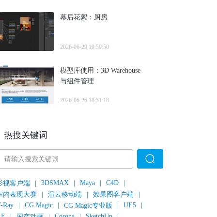
幕后花絮：厨房
2026-06-29 19:59:50
模型库使用：3D Warehouse
与组件管理
2026-06-26 18:51:18
热搜关键词
3DSMAX
|
Maya
|
C4D
|
影视客户端
|
室内表现大赛
|
渲云移动端
|
效果图客户端
|
-Ray
|
CG Magic
|
UE5
|
CG Magic专业版
|
AE
|
Corona
|
SketchUp
|
国产动画
|