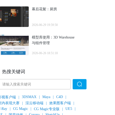
幕后花絮：厨房
2026-06-29 19:59:50
模型库使用：3D Warehouse
与组件管理
2026-06-26 18:51:18
热搜关键词
3DSMAX
|
Maya
|
C4D
|
影视客户端
|
室内表现大赛
|
渲云移动端
|
效果图客户端
|
-Ray
|
CG Magic
|
UE5
|
CG Magic专业版
|
AE
|
Corona
|
SketchUp
|
国产动画
|