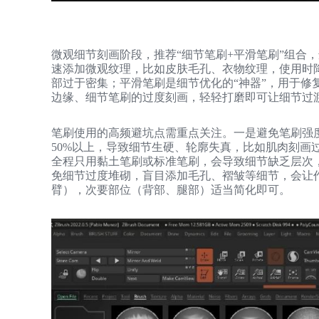
微观细节刻画阶段，推荐“细节笔刷+平滑笔刷”组合
速添加微观纹理，比如皮肤毛孔、衣物纹理，使用时降
部过于密集；平滑笔刷是细节优化的“神器”，用于修
边缘、细节笔刷的过度刻画，轻轻打磨即可让细节过
笔刷使用的高频避坑点需重点关注。一是避免笔刷强度
50%以上，导致细节生硬、轮廓失真，比如肌肉刻画
全程只用黏土笔刷或标准笔刷，会导致细节缺乏层次
免细节过度堆砌，盲目添加毛孔、褶皱等细节，会让
臂），次要部位（背部、腿部）适当简化即可。