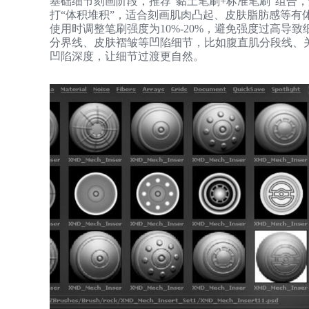
基础细节刻画阶段，推荐“黏土笔刷+标准笔刷”组合
打“体积堆积”，适合刻画肌肉凸起、皮肤脂肪感等有
使用时调整笔刷强度为10%-20%，避免强度过高导
分界线、皮肤褶皱等凹陷细节，比如腹直肌分段线、关
凹陷深度，让细节过渡更自然。