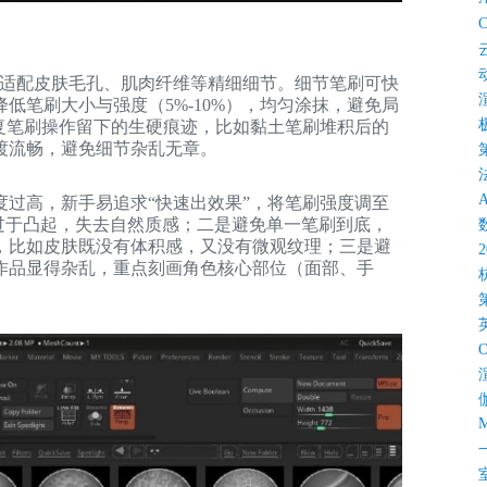
C
，适配皮肤毛孔、肌肉纤维等精细细节。细节笔刷可快
低笔刷大小与强度（5%-10%），均匀涂抹，避免局
复笔刷操作留下的生硬痕迹，比如黏土笔刷堆积后的
渡流畅，避免细节杂乱无章。
过高，新手易追求“快速出效果”，将笔刷强度调至
过于凸起，失去自然质感；二是避免单一笔刷到底，
，比如皮肤既没有体积感，又没有微观纹理；三是避
作品显得杂乱，重点刻画角色核心部位（面部、手
M