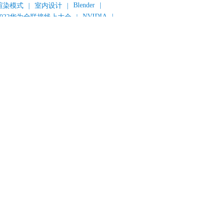
Blender
|
渲染模式
|
室内设计
|
NVIDIA
|
2022华为全联接线上大会
|
《变形金刚：超能勇士崛起》
|
《明日战记》
|
《封神第一部：朝歌风云》
|
《新神榜：杨戬》
|
数字人
|
《灌篮高手》
|
《长安三万里》
|
AMD
|
《个十百千万》
|
《流浪地球2》
|
显卡
|
建筑可视化
|
CG场景制作
|
动画制作
|
渲云杯
|
Katana
|
Houdini
|
光辉城市
|
技嘉科技
|
eyshot
|
D5 Render
|
渲云海外版
|
VR
|
渲云影视小程序
|
云转模
|
全面体检
|
本地集群渲染
|
黑客帝国4
|
智能升级先行者
|
CG产业峰会
|
渲染者联盟
|
上海电影节
|
英特尔
|
北京冬奥会
|
和平精英
|
中国公有云服务市场跟踪报告
|
神经渲染技术
|
ycles
|
Eevee
|
Disney+
|
《长津湖》
|
华为云计算城市峰会
|
B2B企业节
|
追光动画
|
华为云
|
云栖大会
|
设计产业峰会
|
角色动画
|
haracter Creator 4.1
|
分块渲染
|
参数优化
|
材质互转
|
毛发渲染
|
3D建模
|
视频预览
|
GPU
|