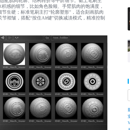
，适配肌肉轮廓、结构转折等中阶细节。黏土笔刷主
体积感的细节，比如角色脸颊、手臂肌肉的饱满度，
致细节生硬；标准笔刷主打“轮廓塑形”，适合刻画肌肉
节褶皱，搭配“按住Alt键”切换减淡模式，精准控制
V