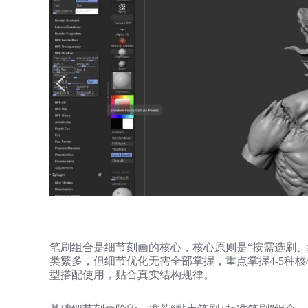
笔刷组合是细节刻画的核心，核心原则是“按需选刷、组
类繁多，但细节优化无需全部掌握，重点掌握4-5种
型搭配使用，贴合真实结构规律。