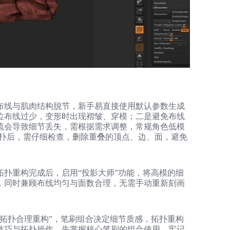
A
布线与肌肉结构脱节，新手易直接使用默认参数生成
位布线过少，变形时出现褶皱、穿模；二是避免布线
疏会导致细节丢失，需根据需求调整，常规角色低模
拓扑后，需仔细检查，删除重叠的顶点、边、面，避免
扑重构完成后，启用“投影大师”功能，将高模的细
，同时兼顾布线均匀与面数合理，无需手动重新刻画
合、拓扑合理重构”，笔刷组合决定细节质感，拓扑重构
技巧与拓扑操作，先掌握核心笔刷的组合使用，牢记