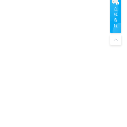
国漫
|
影视渲染
|
艾美奖
|
《觅渡》
|
Enscape
|
Arnold
|
3ds Max插件
|
指环王
|
在
Brush
|
数字可视化
|
动作捕捉技术
|
线
文化科技融交会
|
三维建模软件
|
客
服
十大智能先行标杆企业
|
哆啦A梦
|
CG动画电影
|
设计辅助插件
|
素材管理招魂3
|
三维动画软件
|
三维软件
|
灯光设计
|
狼行者
|
C4D渲染器
|
HBO Max
|
渲云效果图超级客户端
|
GPU渲染
|
ubstance
|
华纳兄弟
|
爱死机
|
科幻灾难片
|
Netflix
|
UE4
|
渲云微信社区
|
迪士尼动画
|
3dmax效果图批量渲染
|
光子帧序列优化
|
蜂窝材质
|
特惠模式
|
材质渲染
|
HDR系统
|
mmy Awards
|
渲云效果图企业级套餐
|
建模渲染
|
阿诺德渲染器
|
C4D渲染
|
漫威
|
SIGGRAPH2021
|
《王冠》
|
Maya渲染
|
Unity
|
法规
灯光渲染
|
漫威电影
|
关注或联系我们
《入殓师》
|
UE
|
奥斯卡最佳外语片
|
渲染设置
|
渲云
|
Phoenix FD
|
Lumion
|
《深海》
|
阿凡达
|
议
延迟渲染技术
|
2021亚太合作伙伴峰会
|
策
三维插件
|
V-Ray官方认证专家
|
科幻电影
|