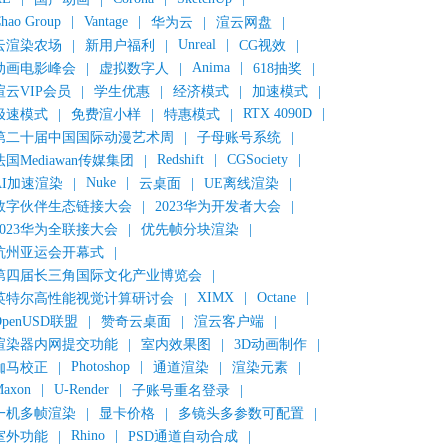
hao Group
|
Vantage
|
华为云
|
渲云网盘
|
Unreal
|
云渲染农场
|
新用户福利
|
CG视效
|
Anima
|
动画电影峰会
|
虚拟数字人
|
618抽奖
|
渲云VIP会员
|
学生优惠
|
经济模式
|
加速模式
|
RTX 4090D
|
极速模式
|
免费渲小样
|
特惠模式
|
第二十届中国国际动漫艺术周
|
子母账号系统
|
Redshift
|
CGSociety
|
法国Mediawan传媒集团
|
Nuke
|
AI加速渲染
|
云桌面
|
UE离线渲染
|
数字伙伴生态链接大会
|
2023华为开发者大会
|
2023华为全联接大会
|
优先帧分块渲染
|
杭州亚运会开幕式
|
第四届长三角国际文化产业博览会
|
XIMX
|
Octane
|
英特尔高性能视觉计算研讨会
|
OpenUSD联盟
|
赞奇云桌面
|
渲云客户端
|
渲染器内网提交功能
|
室内效果图
|
3D动画制作
|
Photoshop
|
伽马校正
|
通道渲染
|
渲染元素
|
axon
|
U-Render
|
子账号重名登录
|
一机多帧渲染
|
显卡价格
|
多镜头多参数可配置
|
Rhino
|
室外功能
|
PSD通道自动合成
|