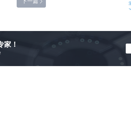
下一篇
专家！
牌
K
C
C