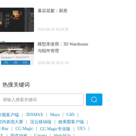
幕后花絮：厨房
2026-06-29 19:59:50
模型库使用：3D Warehouse
与组件管理
2026-06-26 18:51:18
热搜关键词
3DSMAX
|
Maya
|
C4D
|
影视客户端
|
室内表现大赛
|
渲云移动端
|
效果图客户端
|
-Ray
|
CG Magic
|
UE5
|
CG Magic专业版
|
AE
|
Corona
|
SketchUp
|
国产动画
|