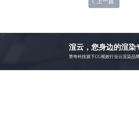
上一篇
渲云，您身边的渲染
赞奇科技旗下CG视效行业云渲染品