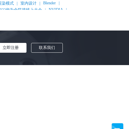
Blender
|
渲染模式
|
室内设计
|
NVIDIA
|
2022华为全联接线上大会
|
《变形金刚：超能勇士崛起》
|
《明日战记》
|
《封神第一部：朝歌风云》
|
《新神榜：杨戬》
|
数字人
|
《灌篮高手》
|
《长安三万里》
|
AMD
|
《个十百千万》
|
《流浪地球2》
|
显卡
|
建筑可视化
|
CG场景制作
|
动画制作
|
渲云杯
|
立即注册
联系我们
Katana
|
Houdini
|
光辉城市
|
技嘉科技
|
eyshot
|
D5 Render
|
渲云海外版
|
VR
|
渲云影视小程序
|
云转模
|
全面体检
|
本地集群渲染
|
黑客帝国4
|
智能升级先行者
|
CG产业峰会
|
渲染者联盟
|
上海电影节
|
英特尔
|
北京冬奥会
|
和平精英
|
中国公有云服务市场跟踪报告
|
神经渲染技术
|
ycles
|
Eevee
|
Disney+
|
《长津湖》
|
华为云计算城市峰会
|
B2B企业节
|
追光动画
|
华为云
|
云栖大会
|
设计产业峰会
|
角色动画
|
haracter Creator 4.1
|
分块渲染
|
参数优化
|
材质互转
|
毛发渲染
|
3D建模
|
视频预览
|
GPU
|