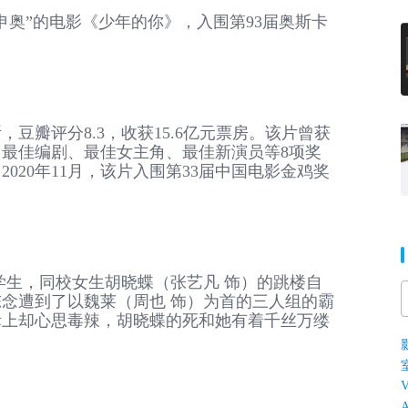
申奥”的电影《少年的你》，入围第93届奥斯卡
，豆瓣评分8.3，收获15.6亿元票房。该片曾获
、最佳编剧、最佳女主角、最佳新演员等8项奖
020年11月，该片入围第33届中国电影金鸡奖
学生，同校女生胡晓蝶（张艺凡 饰）的跳楼自
念遭到了以魏莱（周也 饰）为首的三人组的霸
际上却心思毒辣，胡晓蝶的死和她有着千丝万缕
V