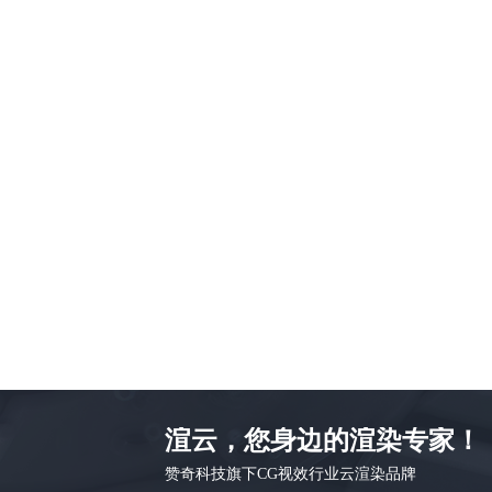
渲云，您身边的渲染专家！
赞奇科技旗下CG视效行业云渲染品牌