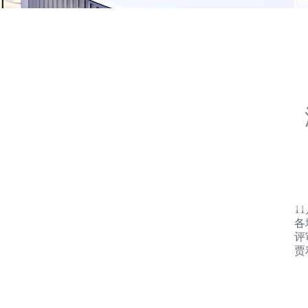
1
各
评
贾