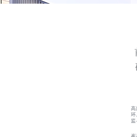
高
环
监
崔