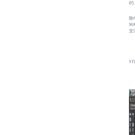
0
除
M
交
ST