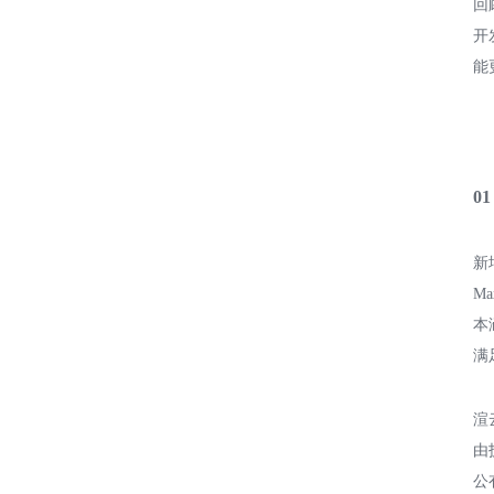
回
开
能
0
新增
Ma
本
满
渲
由
公