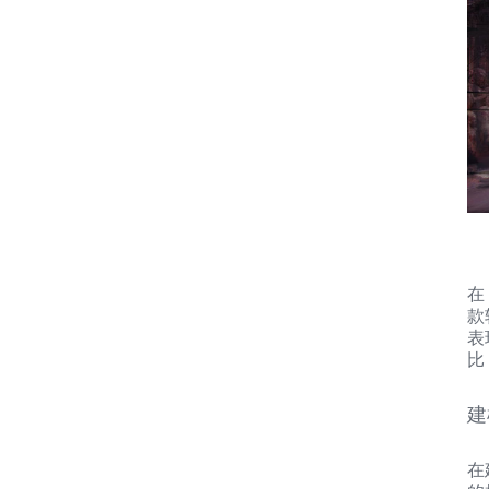
在
款
表
比
建
在