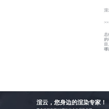
渲
>>
总
的
目
哪
渲云，您身边的渲染专家！