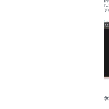
的
以
更
纹