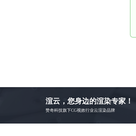
渲云，您身边的渲染专家！
赞奇科技旗下CG视效行业云渲染品牌