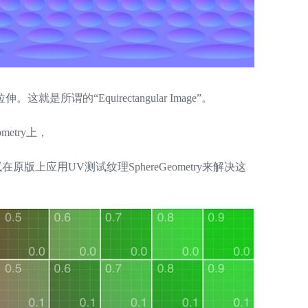
Z
谓的“Equirectangular Image”。
S
metry上，
原版上应用UV测试纹理SphereGeometry来解决这
E