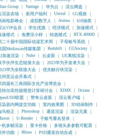
hao Group
|
Vantage
|
华为云
|
渲云网盘
|
Unreal
|
云渲染农场
|
新用户福利
|
CG视效
|
Anima
|
动画电影峰会
|
虚拟数字人
|
618抽奖
|
渲云VIP会员
|
学生优惠
|
经济模式
|
加速模式
|
RTX 4090D
|
极速模式
|
免费渲小样
|
特惠模式
|
第二十届中国国际动漫艺术周
|
子母账号系统
|
Redshift
|
CGSociety
|
法国Mediawan传媒集团
|
Nuke
|
AI加速渲染
|
云桌面
|
UE离线渲染
|
数字伙伴生态链接大会
|
2023华为开发者大会
|
2023华为全联接大会
|
优先帧分块渲染
|
杭州亚运会开幕式
|
第四届长三角国际文化产业博览会
|
XIMX
|
Octane
|
英特尔高性能视觉计算研讨会
|
OpenUSD联盟
|
赞奇云桌面
|
渲云客户端
|
渲染器内网提交功能
|
室内效果图
|
3D动画制作
|
Photoshop
|
伽马校正
|
通道渲染
|
渲染元素
|
axon
|
U-Render
|
子账号重名登录
|
一机多帧渲染
|
显卡价格
|
多镜头多参数可配置
|
Rhino
|
室外功能
|
PSD通道自动合成
|