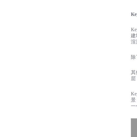
Ke
K
建
渲
除
其
层
K
景
一