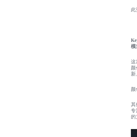
此
Ke
模
这
颜
新
颜
其
专
的