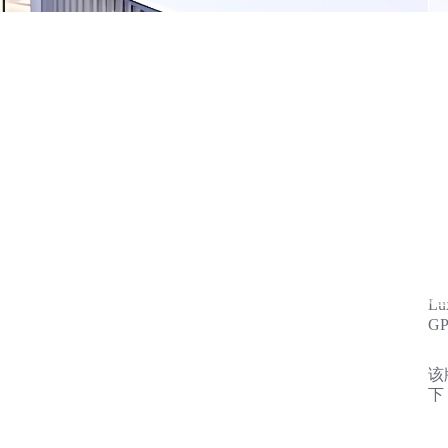
L
G
该
下