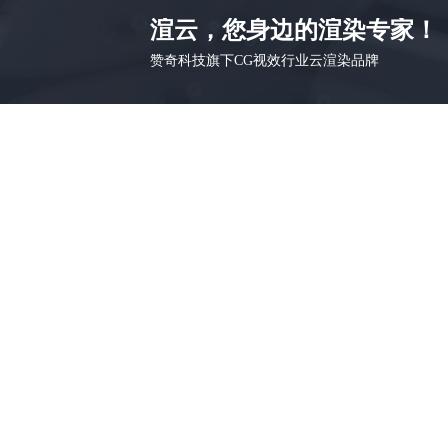
渲云，您身边的渲染专家！
赞奇科技旗下CG视效行业云渲染品牌