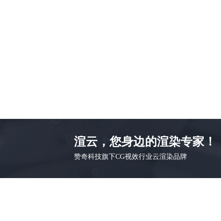
渲云，您身边的渲染专家！
赞奇科技旗下CG视效行业云渲染品牌