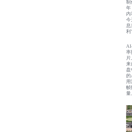
制
年
内
今
息
利
AI
率
片
来
盘
的
用
帧
量