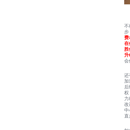
不
步
费
在
胜
升
会
还
加
后
权
力
改
中
直