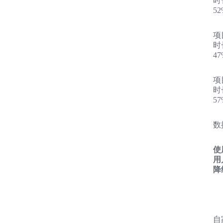
时
52
项
时
47
项
时
57
数
使
用
降
自