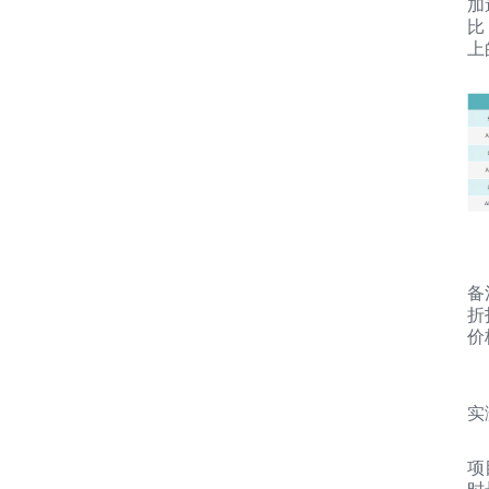
加
比
上
备
折
价
实
项