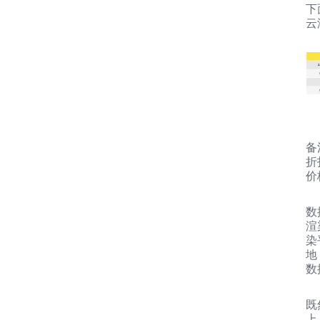
下
云
备
折
价
数
渲
染
地
数
既
上