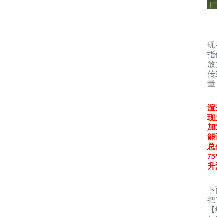
现
指
放
传
量
渲
现
加
能
总
7
升
下
把
【