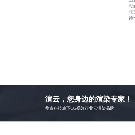
动
快
给
渲云，您身边的渲染专家！
赞奇科技旗下CG视效行业云渲染品牌