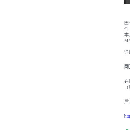
因
件
本
M
详
网
在
（
后
ht