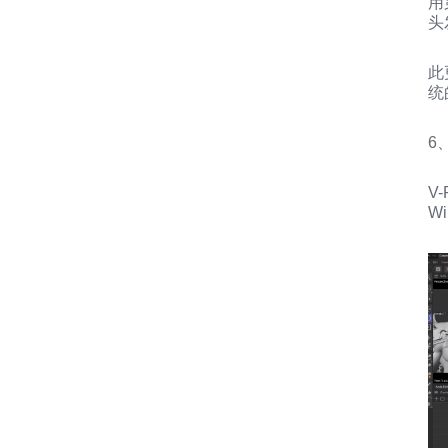
用
头
此
统
6
V
Wi