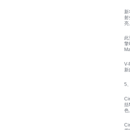
新
射
亮
此
擎
M
V
新
5
C
括
色
C