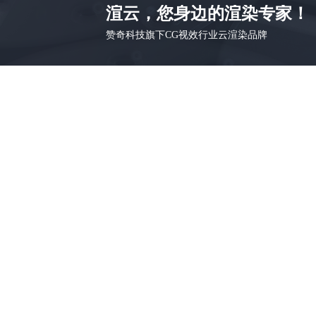
渲云，您身边的渲染专家！
赞奇科技旗下CG视效行业云渲染品牌