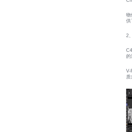
C
物
供
2
C
的
V
质