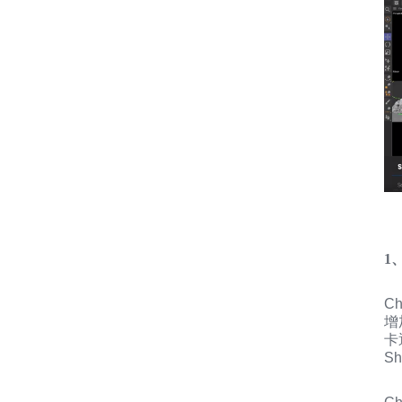
1、
C
增
卡
S