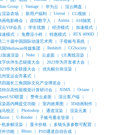
hao Group
|
Vantage
|
华为云
|
渲云网盘
|
Unreal
|
云渲染农场
|
新用户福利
|
CG视效
|
Anima
|
动画电影峰会
|
虚拟数字人
|
618抽奖
|
渲云VIP会员
|
学生优惠
|
经济模式
|
加速模式
|
RTX 4090D
|
极速模式
|
免费渲小样
|
特惠模式
|
第二十届中国国际动漫艺术周
|
子母账号系统
|
Redshift
|
CGSociety
|
法国Mediawan传媒集团
|
Nuke
|
AI加速渲染
|
云桌面
|
UE离线渲染
|
数字伙伴生态链接大会
|
2023华为开发者大会
|
2023华为全联接大会
|
优先帧分块渲染
|
杭州亚运会开幕式
|
第四届长三角国际文化产业博览会
|
XIMX
|
Octane
|
英特尔高性能视觉计算研讨会
|
OpenUSD联盟
|
赞奇云桌面
|
渲云客户端
|
渲染器内网提交功能
|
室内效果图
|
3D动画制作
|
Photoshop
|
伽马校正
|
通道渲染
|
渲染元素
|
axon
|
U-Render
|
子账号重名登录
|
一机多帧渲染
|
显卡价格
|
多镜头多参数可配置
|
Rhino
|
室外功能
|
PSD通道自动合成
|