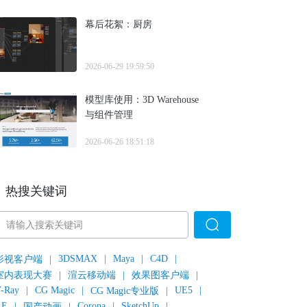
幕后花絮：厨房
2026-06-29 19:59:50
模型库使用：3D Warehouse
与组件管理
2026-06-26 18:51:18
热搜关键词
3DSMAX
|
Maya
|
C4D
|
影视客户端
|
室内表现大赛
|
渲云移动端
|
效果图客户端
|
-Ray
|
CG Magic
|
UE5
|
CG Magic专业版
|
AE
|
Corona
|
SketchUp
|
国产动画
|