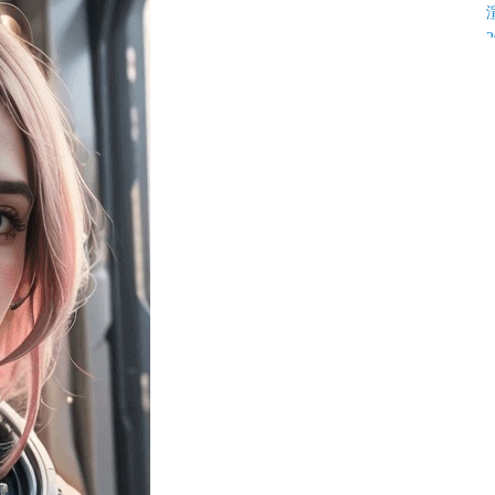
K
C
C