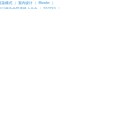
Blender
|
渲染模式
|
室内设计
|
NVIDIA
|
2022华为全联接线上大会
|
《变形金刚：超能勇士崛起》
|
《明日战记》
|
《封神第一部：朝歌风云》
|
《新神榜：杨戬》
|
数字人
|
《灌篮高手》
|
《长安三万里》
|
AMD
|
《个十百千万》
|
《流浪地球2》
|
显卡
|
建筑可视化
|
CG场景制作
|
动画制作
|
渲云杯
|
Katana
|
Houdini
|
光辉城市
|
技嘉科技
|
eyshot
|
D5 Render
|
渲云海外版
|
VR
|
渲云影视小程序
|
云转模
|
全面体检
|
本地集群渲染
|
黑客帝国4
|
智能升级先行者
|
CG产业峰会
|
渲染者联盟
|
上海电影节
|
英特尔
|
北京冬奥会
|
和平精英
|
中国公有云服务市场跟踪报告
|
神经渲染技术
|
ycles
|
Eevee
|
Disney+
|
《长津湖》
|
华为云计算城市峰会
|
B2B企业节
|
追光动画
|
华为云
|
云栖大会
|
设计产业峰会
|
角色动画
|
haracter Creator 4.1
|
分块渲染
|
参数优化
|
材质互转
|
毛发渲染
|
3D建模
|
视频预览
|
GPU
|