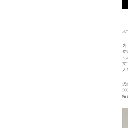
尤
为
专
期
文
人
汉
5
结