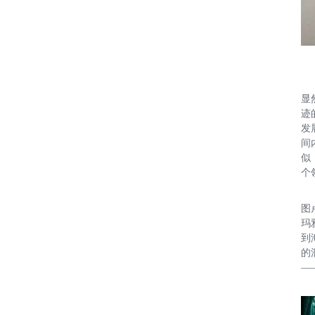
显
迹
发
间
似
个
图
玛
到
的
—