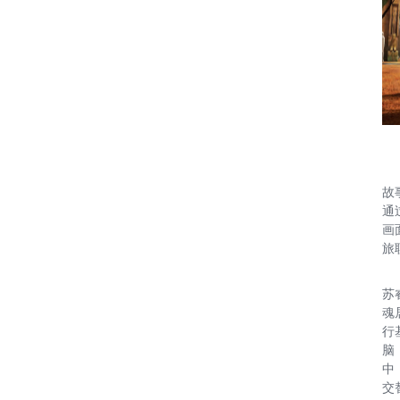
故
通
画
旅
苏
魂
行
脑
中
交