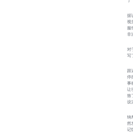
了
据
视
服
非
对
写
跟
停
事
让
致
设
纳
然
记