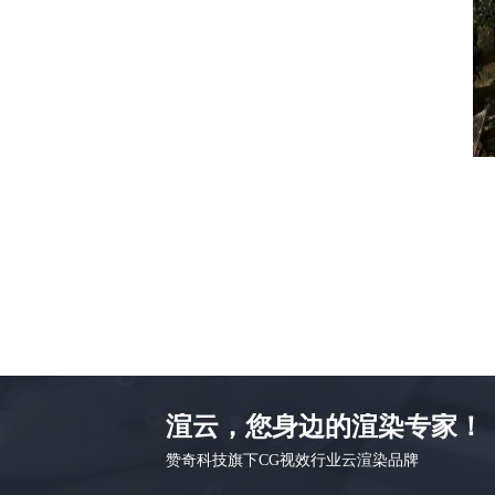
渲云，您身边的渲染专家！
赞奇科技旗下CG视效行业云渲染品牌