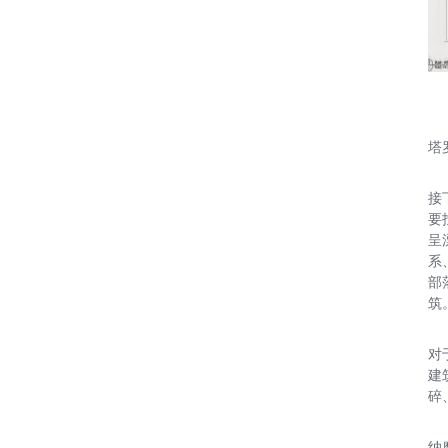
塔
接
要
呈
系
部
筑
对
建
碎
纳