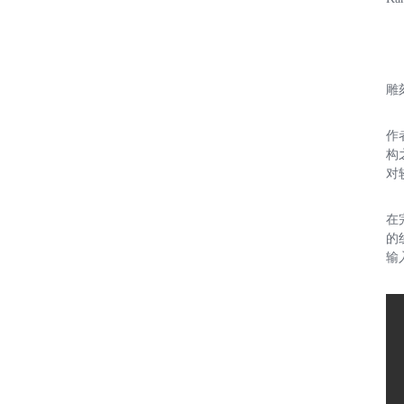
雕
作
构
对
在
的
输