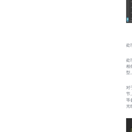
处
处
相
型
对
节
等
光