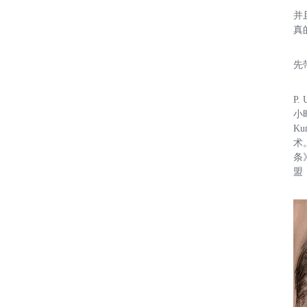
并
真
先
P
小
K
术
条
盟