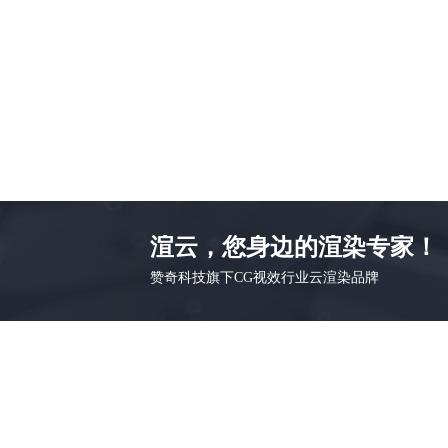
渲云，您身边的渲染专家！
赞奇科技旗下CG视效行业云渲染品牌