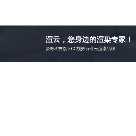
渲云，您身边的渲染专家！
赞奇科技旗下CG视效行业云渲染品牌