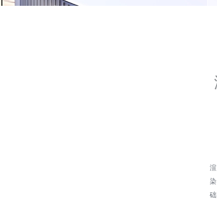
渲
染
础