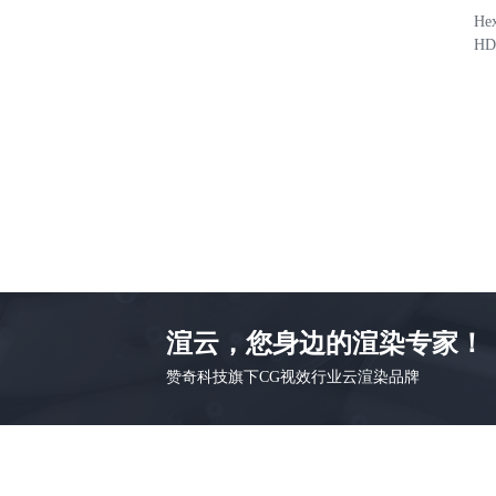
He
H
渲云，您身边的渲染专家！
赞奇科技旗下CG视效行业云渲染品牌