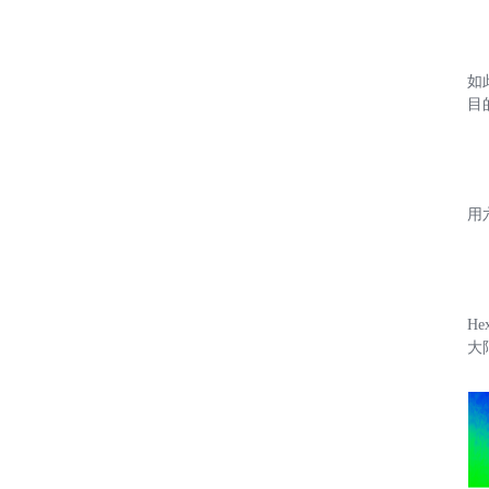
如
目
用
H
大