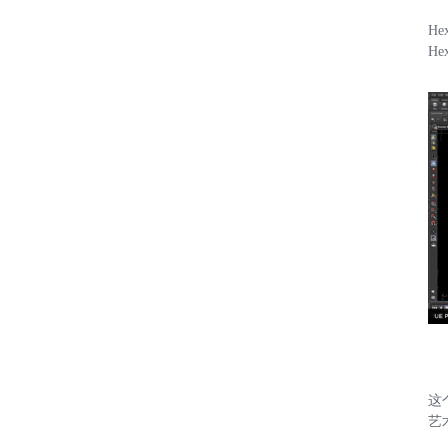
He
H
这
艺