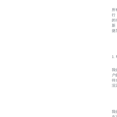
所
行
的
新
捷
1
我
户
待
渲
我
在