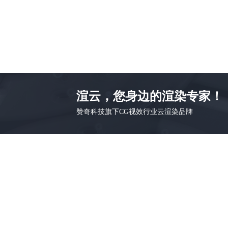
渲云，您身边的渲染专家！
赞奇科技旗下CG视效行业云渲染品牌