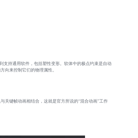
Z
S
扩展到支持通用软件，包括塑性变形。软体中的极点约束是自动
的方向来控制它们的物理属性。
E
与关键帧动画相结合，这就是官方所说的“混合动画”工作