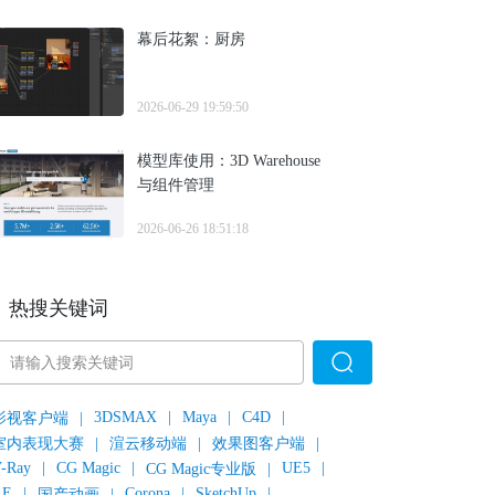
幕后花絮：厨房
2026-06-29 19:59:50
模型库使用：3D Warehouse
与组件管理
2026-06-26 18:51:18
热搜关键词
3DSMAX
|
Maya
|
C4D
|
影视客户端
|
室内表现大赛
|
渲云移动端
|
效果图客户端
|
-Ray
|
CG Magic
|
UE5
|
CG Magic专业版
|
AE
|
Corona
|
SketchUp
|
国产动画
|