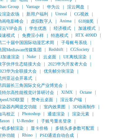
hao Group
|
Vantage
|
华为云
|
渲云网盘
|
Unreal
|
云渲染农场
|
新用户福利
|
CG视效
|
Anima
|
动画电影峰会
|
虚拟数字人
|
618抽奖
|
渲云VIP会员
|
学生优惠
|
经济模式
|
加速模式
|
RTX 4090D
|
极速模式
|
免费渲小样
|
特惠模式
|
第二十届中国国际动漫艺术周
|
子母账号系统
|
Redshift
|
CGSociety
|
法国Mediawan传媒集团
|
Nuke
|
AI加速渲染
|
云桌面
|
UE离线渲染
|
数字伙伴生态链接大会
|
2023华为开发者大会
|
2023华为全联接大会
|
优先帧分块渲染
|
杭州亚运会开幕式
|
第四届长三角国际文化产业博览会
|
XIMX
|
Octane
|
英特尔高性能视觉计算研讨会
|
OpenUSD联盟
|
赞奇云桌面
|
渲云客户端
|
渲染器内网提交功能
|
室内效果图
|
3D动画制作
|
Photoshop
|
伽马校正
|
通道渲染
|
渲染元素
|
axon
|
U-Render
|
子账号重名登录
|
一机多帧渲染
|
显卡价格
|
多镜头多参数可配置
|
Rhino
|
室外功能
|
PSD通道自动合成
|