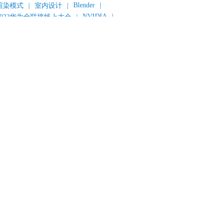
Blender
|
渲染模式
|
室内设计
|
NVIDIA
|
2022华为全联接线上大会
|
《变形金刚：超能勇士崛起》
|
《明日战记》
|
《封神第一部：朝歌风云》
|
《新神榜：杨戬》
|
数字人
|
《灌篮高手》
|
《长安三万里》
|
AMD
|
《个十百千万》
|
《流浪地球2》
|
显卡
|
建筑可视化
|
CG场景制作
|
动画制作
|
渲云杯
|
Katana
|
Houdini
|
光辉城市
|
技嘉科技
|
eyshot
|
D5 Render
|
渲云海外版
|
VR
|
渲云影视小程序
|
云转模
|
全面体检
|
本地集群渲染
|
黑客帝国4
|
智能升级先行者
|
CG产业峰会
|
渲染者联盟
|
上海电影节
|
英特尔
|
北京冬奥会
|
和平精英
|
中国公有云服务市场跟踪报告
|
神经渲染技术
|
ycles
|
Eevee
|
Disney+
|
《长津湖》
|
华为云计算城市峰会
|
B2B企业节
|
追光动画
|
华为云
|
云栖大会
|
设计产业峰会
|
角色动画
|
haracter Creator 4.1
|
分块渲染
|
参数优化
|
材质互转
|
毛发渲染
|
3D建模
|
视频预览
|
GPU
|