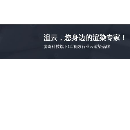
渲云，您身边的渲染专家！
赞奇科技旗下CG视效行业云渲染品牌