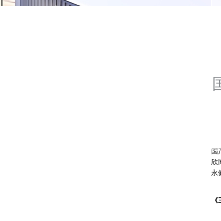
国
欣
永
《