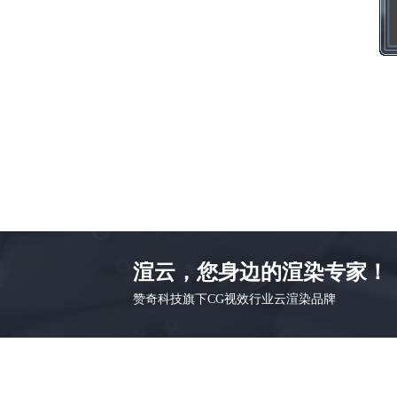
渲云，您身边的渲染专家！
赞奇科技旗下CG视效行业云渲染品牌