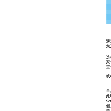
通
您
选择
家
置”
或
单
此
Se
侧
盖