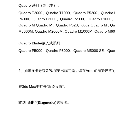
Quadro 系列（笔记本）：
Quadro T2000、Quadro T1000、Quadro P5200、Quadro
P4000、Quadro P3000、Quadro P2000、Quadro P1000、
Quadro M Quadro M、Quadro P520、6002 Quadro M , Qu
M3000M, Quadro M2000M, Quadro M1000M, Quadro M6
Quadro Blade/嵌入式系列：
Quadro P5000、Quadro P3000、Quadro M5000 SE、Quad
2、如果显卡导致GPU渲染出现问题，请在Arnold“渲染设置”(R
在3ds Max中打开“渲染设置”。
转到
选项卡。
“诊断”(Diagnostics)