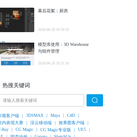
幕后花絮：厨房
2026-06-29 19:59:50
模型库使用：3D Warehouse
与组件管理
2026-06-26 18:51:18
热搜关键词
3DSMAX
|
Maya
|
C4D
|
影视客户端
|
室内表现大赛
|
渲云移动端
|
效果图客户端
|
-Ray
|
CG Magic
|
UE5
|
CG Magic专业版
|
AE
|
Corona
|
SketchUp
|
国产动画
|