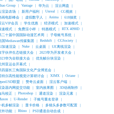
hao Group
|
Vantage
|
华为云
|
渲云网盘
|
Unreal
|
云渲染农场
|
新用户福利
|
CG视效
|
Anima
|
动画电影峰会
|
虚拟数字人
|
618抽奖
|
渲云VIP会员
|
学生优惠
|
经济模式
|
加速模式
|
RTX 4090D
|
极速模式
|
免费渲小样
|
特惠模式
|
第二十届中国国际动漫艺术周
|
子母账号系统
|
Redshift
|
CGSociety
|
法国Mediawan传媒集团
|
Nuke
|
AI加速渲染
|
云桌面
|
UE离线渲染
|
数字伙伴生态链接大会
|
2023华为开发者大会
|
2023华为全联接大会
|
优先帧分块渲染
|
杭州亚运会开幕式
|
第四届长三角国际文化产业博览会
|
XIMX
|
Octane
|
英特尔高性能视觉计算研讨会
|
OpenUSD联盟
|
赞奇云桌面
|
渲云客户端
|
渲染器内网提交功能
|
室内效果图
|
3D动画制作
|
Photoshop
|
伽马校正
|
通道渲染
|
渲染元素
|
axon
|
U-Render
|
子账号重名登录
|
一机多帧渲染
|
显卡价格
|
多镜头多参数可配置
|
Rhino
|
室外功能
|
PSD通道自动合成
|