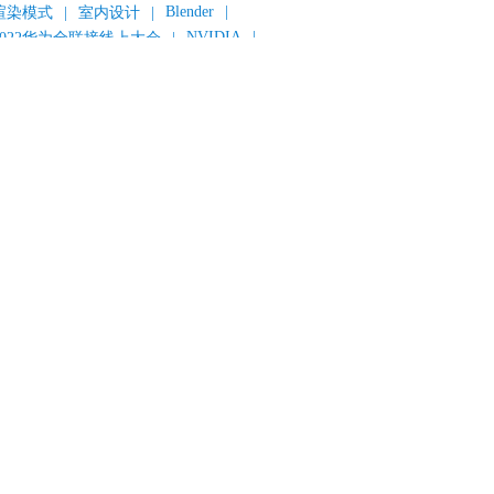
Blender
|
渲染模式
|
室内设计
|
NVIDIA
|
2022华为全联接线上大会
|
《变形金刚：超能勇士崛起》
|
《明日战记》
|
《封神第一部：朝歌风云》
|
《新神榜：杨戬》
|
数字人
|
《灌篮高手》
|
《长安三万里》
|
AMD
|
《个十百千万》
|
《流浪地球2》
|
显卡
|
建筑可视化
|
CG场景制作
|
动画制作
|
渲云杯
|
Katana
|
Houdini
|
光辉城市
|
技嘉科技
|
eyshot
|
D5 Render
|
渲云海外版
|
VR
|
渲云影视小程序
|
云转模
|
全面体检
|
本地集群渲染
|
黑客帝国4
|
智能升级先行者
|
CG产业峰会
|
渲染者联盟
|
上海电影节
|
英特尔
|
北京冬奥会
|
和平精英
|
中国公有云服务市场跟踪报告
|
神经渲染技术
|
ycles
|
Eevee
|
Disney+
|
《长津湖》
|
华为云计算城市峰会
|
B2B企业节
|
追光动画
|
华为云
|
云栖大会
|
设计产业峰会
|
角色动画
|
haracter Creator 4.1
|
分块渲染
|
参数优化
|
材质互转
|
毛发渲染
|
3D建模
|
视频预览
|
GPU
|