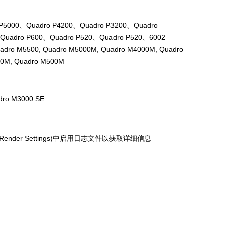
Z
 P5000、Quadro P4200、Quadro P3200、Quadro
Quadro P600、Quadro P520、Quadro P520、6002
adro M5500, Quadro M5000M, Quadro M4000M, Quadro
00M, Quadro M500M
S
ro M3000 SE
ender Settings)中启用日志文件以获取详细信息
E