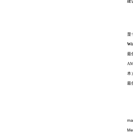
建
显
Wi
最低
AM
本）
最低
ma
Me