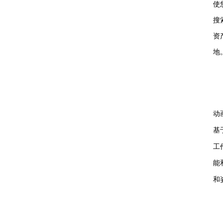
使
搜
资
地
动
基
工
能
和