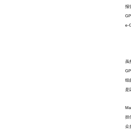
报
GP
e
虽然
G
组
是
Ma
担
众