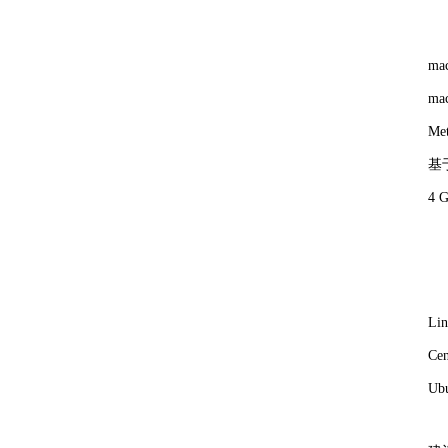
ma
ma
M
基于
4
L
Ce
Ub