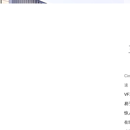
C
速
V
易
惊
在